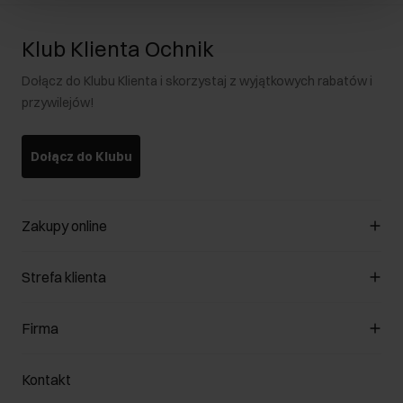
Klub Klienta Ochnik
Dołącz do Klubu Klienta i skorzystaj z wyjątkowych rabatów i
przywilejów!
Dołącz do Klubu
Zakupy online
Zarządzaj cookies
Strefa klienta
O sklepie
Regulamin
Klub Klienta
Firma
Formy płatności
Regulamin promocji
Koszty dostawy
Reklamacje
O nas
Jak dokonać zwrotu?
Kontakt
Zwróć produkty
Kariera