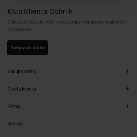
Klub Klienta Ochnik
Dołącz do Klubu Klienta i skorzystaj z wyjątkowych rabatów i
przywilejów!
Dołącz do Klubu
Zakupy online
Zarządzaj cookies
Strefa klienta
O sklepie
Regulamin
Klub Klienta
Firma
Formy płatności
Regulamin promocji
Koszty dostawy
Reklamacje
O nas
Jak dokonać zwrotu?
Kontakt
Zwróć produkty
Kariera
Pielęgnacja skóry
Salony