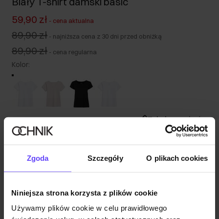
Biały T-shirt damski basic
59,90 zł
-
cena aktualna
89,90 zł
-
najniższa cena z 30 dni przed obniżką
89,90 zł
-
cena regularna
Kolor
:
Tabela rozmiarów
Wybierz rozmiar
Nasza modelka ma 176 cm wzrostu i nosi rozmiar S.
Zgoda
Szczegóły
O plikach cookies
Wysyłka w 1 dzień roboczy
Opis produktu
Niniejsza strona korzysta z plików cookie
Używamy plików cookie w celu prawidłowego
Opinie