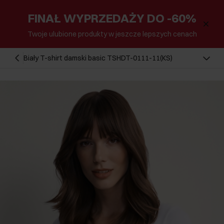
FINAŁ WYPRZEDAŻY DO -60%
Twoje ulubione produkty w jeszcze lepszych cenach
Biały T-shirt damski basic TSHDT-0111-11(KS)