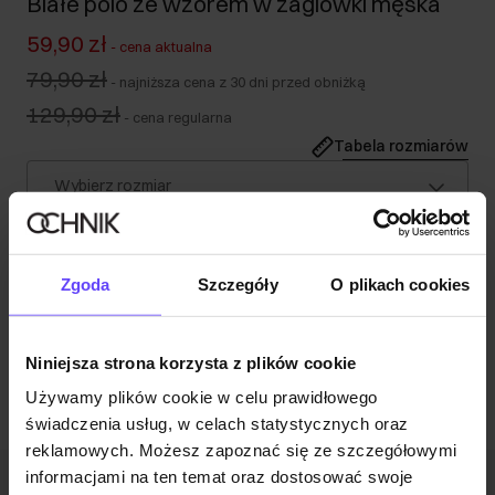
Białe polo ze wzorem w żaglówki męska
59,90 zł
-
cena aktualna
79,90 zł
-
najniższa cena z 30 dni przed obniżką
129,90 zł
-
cena regularna
Tabela rozmiarów
Wybierz rozmiar
Wysyłka w 1 dzień roboczy
Opis produktu
Zgoda
Szczegóły
O plikach cookies
Opinie
Niniejsza strona korzysta z plików cookie
Używamy plików cookie w celu prawidłowego
świadczenia usług, w celach statystycznych oraz
reklamowych. Możesz zapoznać się ze szczegółowymi
informacjami na ten temat oraz dostosować swoje