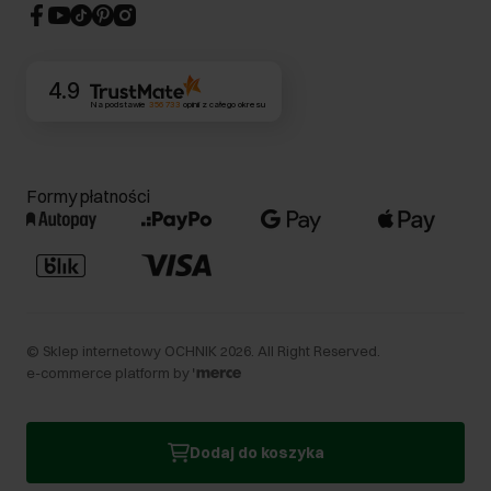
CSR
Kontakt
4.9
Na podstawie
356 733
opinii
z całego okresu
Formy płatności
©
Sklep internetowy OCHNIK
2026
. All Right Reserved.
e-commerce platform by
Dodaj do koszyka