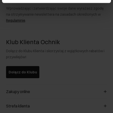
Wprowadzając i zatwierdzając swoje dane wyrażasz zgodę
na otrzymywanie newslettera na zasadach określonych w
Regulaminie
.
Klub Klienta Ochnik
Dołącz do Klubu Klienta i skorzystaj z wyjątkowych rabatów i
przywilejów!
Dołącz do Klubu
Zakupy online
Zarządzaj cookies
Strefa klienta
O sklepie