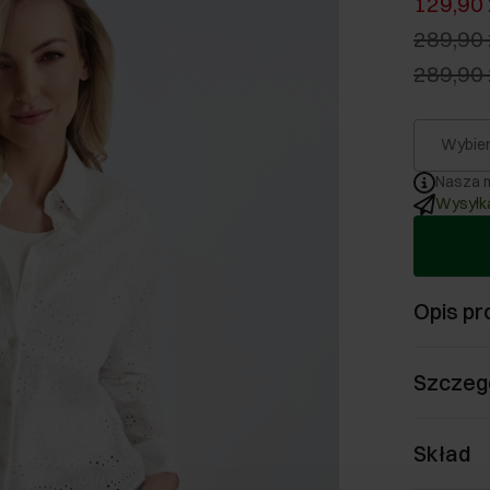
129,90 
289,90 
289,90 
Wybier
Nasza m
Wysyłka
Opis pr
Szczeg
Skład