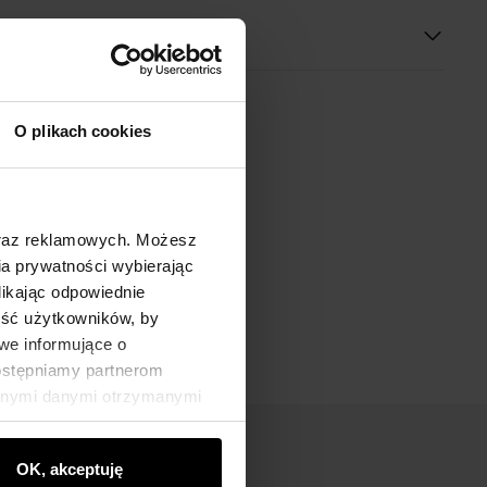
O plikach cookies
oraz reklamowych. Możesz
a prywatności wybierając
likając odpowiednie
ność użytkowników, by
we informujące o
dostępniamy partnerom
innymi danymi otrzymanymi
OK, akceptuję