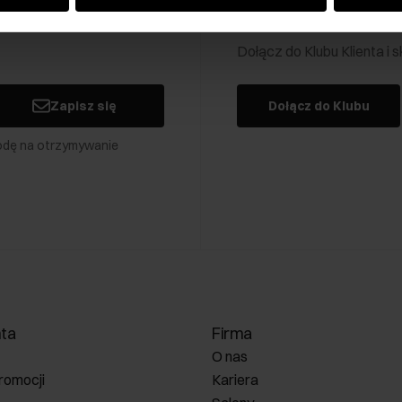
Klub Klienta Och
Dołącz do Klubu Klienta i
Zapisz się
Dołącz do Klubu
odę na otrzymywanie
nta
Firma
O nas
romocji
Kariera