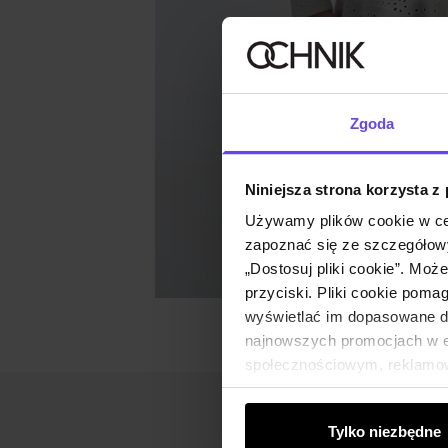
Zgoda
Niniejsza strona korzysta z
Używamy plików cookie w ce
zapoznać się ze szczegółowy
„Dostosuj pliki cookie”. Moż
przyciski. Pliki cookie poma
wyświetlać im dopasowane do
najnowszych promocjach w e-
społecznościowym, reklamow
od Ciebie lub uzyskanymi po
Tylko niezbędne