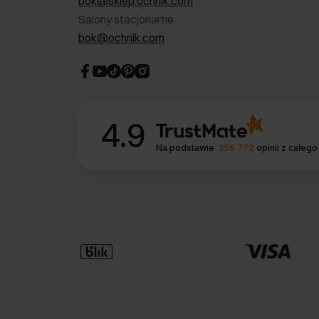
bok@sklep.ochnik.com
Salony stacjonarne
bok@ochnik.com
4.9
Na podstawie
356 772
opinii
z całego