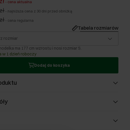
zł
-
cena aktualna
zł
-
najniższa cena z 30 dni przed obniżką
zł
-
cena regularna
Tabela rozmiarów
z rozmiar
odelka ma 177 cm wzrostu i nosi rozmiar S.
 w 1 dzień roboczy
Dodaj do koszyka
oduktu
óły