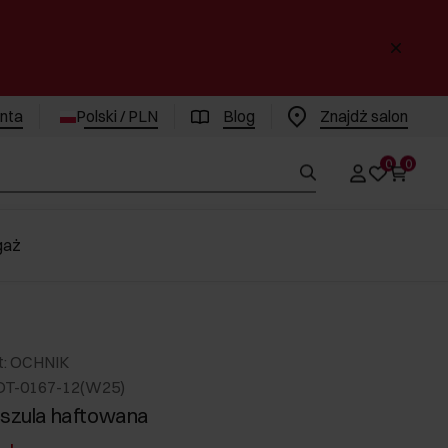
enta
Polski / PLN
Blog
Znajdż salon
0
0
gaż
t: OCHNIK
DT-0167-12(W25)
oszula haftowana