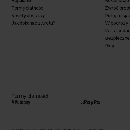
Regulamin
Reklamacje
Formy płatności
Zwróć prod
Koszty dostawy
Pielęgnacja
Jak dokonać zwrotu?
W podróży
Karta poda
Bezpieczne
Blog
Formy płatności
©
Sklep internetowy OCHNIK
2026
. All Right Reserved.