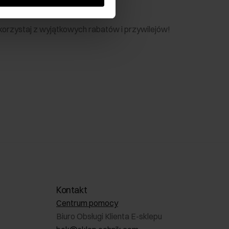
nik
 skorzystaj z wyjątkowych rabatów i przywilejów!
Kontakt
Centrum pomocy
Biuro Obsługi Klienta E-sklepu