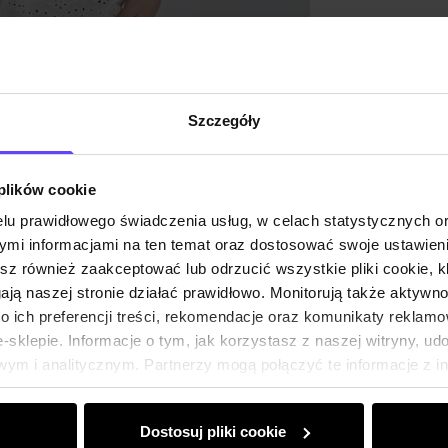
Opinie
Szczegóły
 plików cookie
lu prawidłowego świadczenia usług, w celach statystycznych 
mi informacjami na ten temat oraz dostosować swoje ustawieni
esz również zaakceptować lub odrzucić wszystkie pliki cookie, k
gają naszej stronie działać prawidłowo. Monitorują także aktyw
 ich preferencji treści, rekomendacje oraz komunikaty reklamo
sklepie. Informacje o tym, jak korzystasz z naszej witryny, u
ym i analitycznym. Partnerzy mogą połączyć te informacje z 
dczas korzystania z ich usług.
Dostosuj pliki cookie