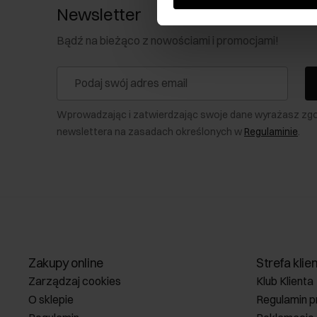
Newsletter
Bądź na bieżąco z nowościami i promocjami!
Wprowadzając i zatwierdzając swoje dane wyrażasz zg
newslettera na zasadach określonych w
Regulaminie
.
Zakupy online
Strefa klie
Zarządzaj cookies
Klub Klienta
O sklepie
Regulamin p