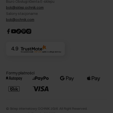
Biuro Obsługi Klienta E-sklepu
Karta podarunkowa
RODO- Polityka prywatności
bok@sklep.ochnik.com
Bezpieczne zakupy
Informacje prawne
Salony stacjonarne
Blog
Dla akcjonariuszy
bok@ochnik.com
Strategia podatkowa
CSR
Kontakt
4.9
Na podstawie
357 273
opinii
z całego okresu
Formy płatności
©
Sklep internetowy OCHNIK
2026
. All Right Reserved.