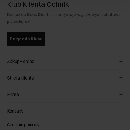
Klub Klienta Ochnik
Dołącz do Klubu Klienta i skorzystaj z wyjątkowych rabatów i
przywilejów!
Dołącz do Klubu
Zakupy online
Zarządzaj cookies
Strefa klienta
O sklepie
Regulamin
Klub Klienta
Firma
Formy płatności
Regulamin promocji
Koszty dostawy
Reklamacje
O nas
Jak dokonać zwrotu?
Kontakt
Zwróć produkty
Kariera
Pielęgnacja skóry
Salony
Centrum pomocy
W podróży
B2B - Sprzedaż dla firm