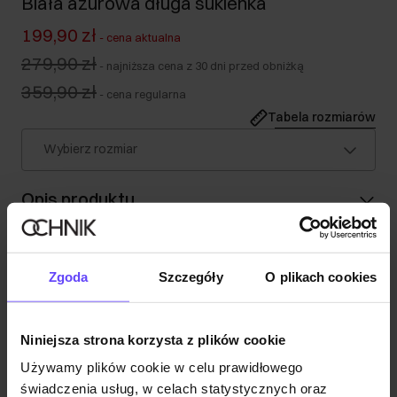
Biała ażurowa długa sukienka
199,90 zł
-
cena aktualna
279,90 zł
-
najniższa cena z 30 dni przed obniżką
359,90 zł
-
cena regularna
Tabela rozmiarów
Wybierz rozmiar
Opis produktu
Szczegóły
Zgoda
Szczegóły
O plikach cookies
Skład
Niniejsza strona korzysta z plików cookie
Używamy plików cookie w celu prawidłowego
Opinie
świadczenia usług, w celach statystycznych oraz