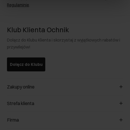
Regulaminie
.
Klub Klienta Ochnik
Dołącz do Klubu Klienta i skorzystaj z wyjątkowych rabatów i
przywilejów!
Dołącz do Klubu
Zakupy online
Zarządzaj cookies
Strefa klienta
O sklepie
Regulamin
Klub Klienta
Firma
Formy płatności
Regulamin promocji
Koszty dostawy