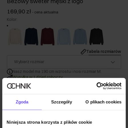
Beżowy sweter męski z logo
169,90 zł
-
cena aktualna
Kolor
:
Tabela rozmiarów
Wybierz rozmiar
Nasz model ma 190 cm wzrostu i nosi rozmiar M.
Wysyłka w 1 dzień roboczy
Opis produktu
Zgoda
Szczegóły
O plikach cookies
Szczegóły
Niniejsza strona korzysta z plików cookie
Skład