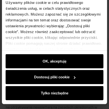
Używamy plików cookie w celu prawidłowego
świadczenia usług, w celach statystycznych oraz
Opinie
reklamowych. Możesz zapoznać się ze szczegółowymi
informacjami na ten temat oraz dostosować swoje
ustawienia prywatności wybierając „Dostosuj pliki
cookie”. Możesz również zaakceptować lub odrzucić
wszystkie pliki cookie, klikając odpowiednie przyciski.
Pliki cookie pomagają naszej stronie działać prawidłowo.
Newsletter
Monitorują także aktywność użytkowników, by
wyświetlać im dopasowane do ich preferencji treści,
Bądź na bieżąco z nowościami i promocjami!
rekomendacje oraz komunikaty reklamowe informujące o
OK, akceptuję
najnowszych promocjach w e-sklepie. Informacje o tym,
jak korzystasz z naszej witryny, udostępniamy
Dostosuj pliki cookie
partnerom społecznościowym, reklamowym i
analitycznym. Partnerzy mogą połączyć te informacje z
Zapisz się
innymi danymi otrzymanymi od Ciebie lub uzyskanymi
Tylko niezbędne
podczas korzystania z ich usług.
Wprowadzając i zatwierdzając swoje dane wyrażasz zgodę
na otrzymywanie newslettera na zasadach określonych w