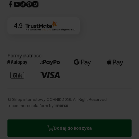
CSR
Kontakt
4.9
Na podstawie
357 272
opinii
z całego okresu
Formy płatności
©
Sklep internetowy OCHNIK
2026
. All Right Reserved.
e-commerce platform by
Dodaj do koszyka