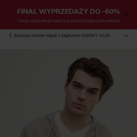
FINAŁ WYPRZEDAŻY DO -60%
Twoje ulubione produkty w jeszcze lepszych cenach
Beżowy sweter męski z kapturem SWEMT-0126-
80(W23)