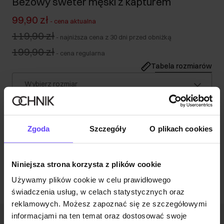
Beżowy sweter męski z kapturem
99,90 zł
-
cena aktualna
119,90 zł
-
najniższa cena z 30 dni przed obniżką
199,90 zł
-
cena regularna
Tabela rozmiarów
Wybierz rozmiar
Nasz model ma 187 cm wzrostu i nosi rozmiar M.
Opis produktu
Zgoda
Szczegóły
O plikach cookies
Opinie
Niniejsza strona korzysta z plików cookie
Używamy plików cookie w celu prawidłowego
świadczenia usług, w celach statystycznych oraz
reklamowych. Możesz zapoznać się ze szczegółowymi
informacjami na ten temat oraz dostosować swoje