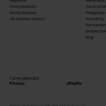
Regulamin
Reklamacje
Formy płatności
Zwróć prod
Koszty dostawy
Pielęgnacja
Jak dokonać zwrotu?
W podróży
Karta poda
Bezpieczne
Blog
Formy płatności
©
Sklep internetowy OCHNIK
2026
. All Right Reserved.