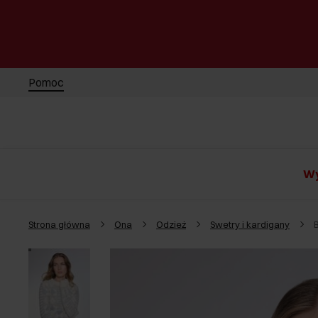
Pomoc
Wy
Strona główna
Ona
Odzież
Swetry i kardigany