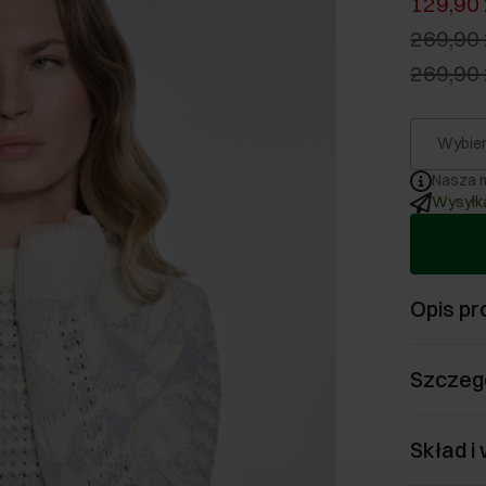
129,90 
269,90 
269,90 
Wybier
Nasza m
Wysyłka
Opis pr
Szczeg
Skład i