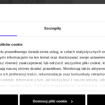
Opinie
Szczegóły
 plików cookie
lu prawidłowego świadczenia usług, w celach statystycznych 
mi informacjami na ten temat oraz dostosować swoje ustawieni
esz również zaakceptować lub odrzucić wszystkie pliki cookie, k
gają naszej stronie działać prawidłowo. Monitorują także aktyw
 ich preferencji treści, rekomendacje oraz komunikaty reklamo
sklepie. Informacje o tym, jak korzystasz z naszej witryny, u
ym i analitycznym. Partnerzy mogą połączyć te informacje z 
dczas korzystania z ich usług.
Dostosuj pliki cookie