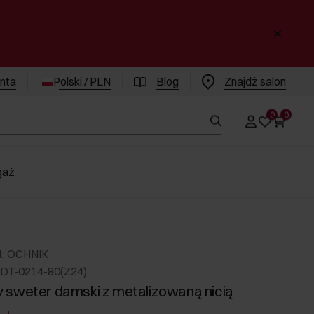
enta
Polski / PLN
Blog
Znajdż salon
0
0
gaż
t: OCHNIK
DT-0214-80(Z24)
sweter damski z metalizowaną nicią