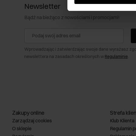
Newsletter
Bądź na bieżąco z nowościami i promocjami!
Wprowadzając i zatwierdzając swoje dane wyrażasz zg
newslettera na zasadach określonych w
Regulaminie
.
Zakupy online
Strefa klie
Zarządzaj cookies
Klub Klienta
O sklepie
Regulamin p