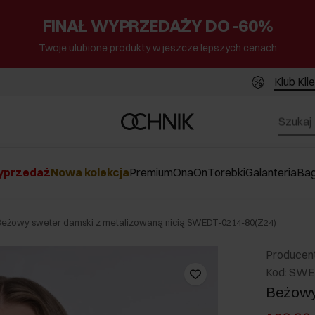
FINAŁ WYPRZEDAŻY DO -60%
Twoje ulubione produkty w jeszcze lepszych cenach
Klub Kli
przedaż
Nowa kolekcja
Premium
Ona
On
Torebki
Galanteria
Ba
Beżowy sweter damski z metalizowaną nicią SWEDT-0214-80(Z24)
Producen
Kod: SWE
Beżowy 