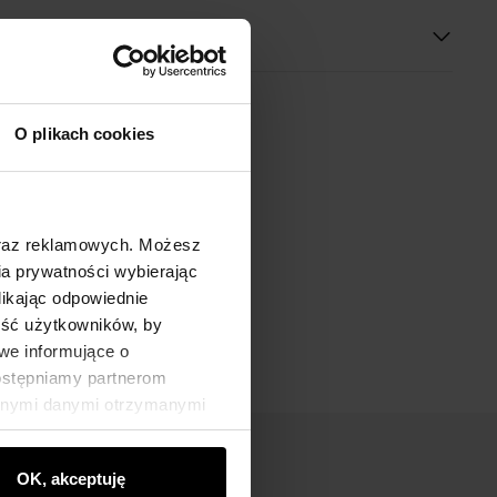
O plikach cookies
oraz reklamowych. Możesz
a prywatności wybierając
likając odpowiednie
ność użytkowników, by
we informujące o
dostępniamy partnerom
innymi danymi otrzymanymi
OK, akceptuję