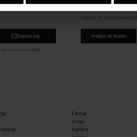
Klub Klienta Och
Dołącz do Klubu Klienta i
Zapisz się
Dołącz do Klubu
odę na otrzymywanie
nta
Firma
O nas
romocji
Kariera