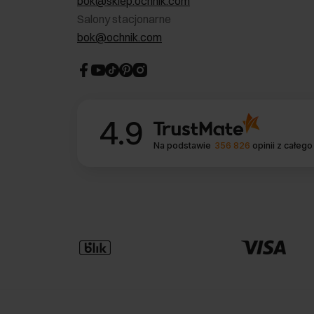
bok@sklep.ochnik.com
Salony stacjonarne
bok@ochnik.com
4.9
Na podstawie
356 826
opinii
z całego