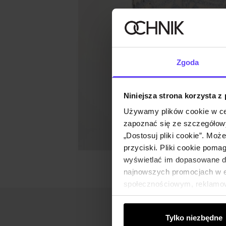
Zgoda
Niniejsza strona korzysta z
Używamy plików cookie w ce
zapoznać się ze szczegółowy
„Dostosuj pliki cookie”. Moż
przyciski. Pliki cookie poma
wyświetlać im dopasowane do
najnowszych promocjach w e-
społecznościowym, reklamow
od Ciebie lub uzyskanymi po
Tylko niezbędne