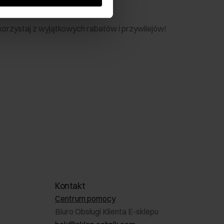
nik
 skorzystaj z wyjątkowych rabatów i przywilejów!
Kontakt
Centrum pomocy
Biuro Obsługi Klienta E-sklepu