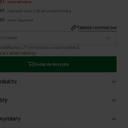
zł
-
cena aktualna
zł
-
najniższa cena z 30 dni przed obniżką
zł
-
cena regularna
Tabela rozmiarów
z rozmiar
odelka ma 177 cm wzrostu i nosi rozmiar S.
 w 1 dzień roboczy
Dodaj do koszyka
oduktu
óły
 wymiary