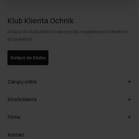
Klub Klienta Ochnik
Dołącz do Klubu Klienta i skorzystaj z wyjątkowych rabatów i
przywilejów!
Dołącz do Klubu
Zakupy online
Zarządzaj cookies
Strefa klienta
O sklepie
Regulamin
Klub Klienta
Firma
Formy płatności
Regulamin promocji
Koszty dostawy
Reklamacje
O nas
Jak dokonać zwrotu?
Kontakt
Zwróć produkty