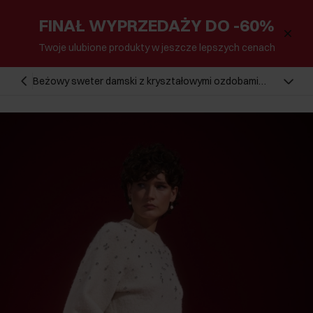
FINAŁ WYPRZEDAŻY DO -60%
Twoje ulubione produkty w jeszcze lepszych cenach
Beżowy sweter damski z kryształowymi ozdobami
SWEDT-0225-80(Z24)