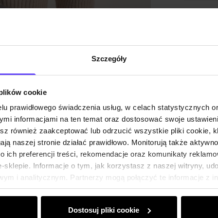
Szczegóły
 plików cookie
lu prawidłowego świadczenia usług, w celach statystycznych 
mi informacjami na ten temat oraz dostosować swoje ustawieni
esz również zaakceptować lub odrzucić wszystkie pliki cookie, k
gają naszej stronie działać prawidłowo. Monitorują także aktyw
 ich preferencji treści, rekomendacje oraz komunikaty reklamo
sklepie. Informacje o tym, jak korzystasz z naszej witryny, u
ym i analitycznym. Partnerzy mogą połączyć te informacje z 
dczas korzystania z ich usług.
Dostosuj pliki cookie