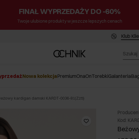
FINAŁ WYPRZEDAŻY DO -60%
Twoje ulubione produkty w jeszcze lepszych cenach
Klub Kli
przedaż
Nowa kolekcja
Premium
Ona
On
Torebki
Galanteria
Ba
Beżowy kardigan damski KARDT-0036-81(Z25)
Producen
Kod: KAR
Beżowy