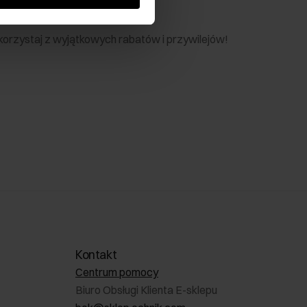
nik
 skorzystaj z wyjątkowych rabatów i przywilejów!
Kontakt
Centrum pomocy
Biuro Obsługi Klienta E-sklepu