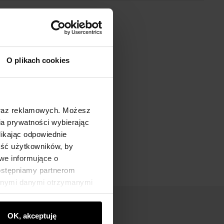
O plikach cookies
oraz reklamowych. Możesz
a prywatności wybierając
likając odpowiednie
ność użytkowników, by
we informujące o
dostępniamy partnerom
innymi danymi otrzymanymi
OK, akceptuję