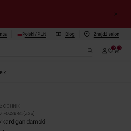
enta
Polski / PLN
Blog
Znajdż salon
0
0
gaż
t: OCHNIK
DT-0036-81(Z25)
 kardigan damski