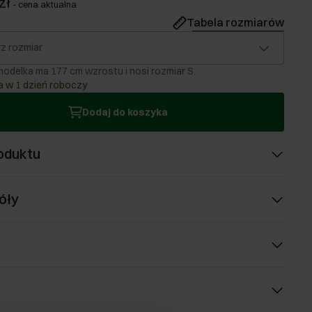
zł
-
cena aktualna
Tabela rozmiarów
z rozmiar
odelka ma 177 cm wzrostu i nosi rozmiar S.
 w 1 dzień roboczy
Dodaj do koszyka
oduktu
óły