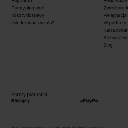
Regulamin
Reklamacje
Formy płatności
Zwróć prod
Koszty dostawy
Pielęgnacja
Jak dokonać zwrotu?
W podróży
Karta poda
Bezpieczne
Blog
Formy płatności
©
Sklep internetowy OCHNIK
2026
. All Right Reserved.