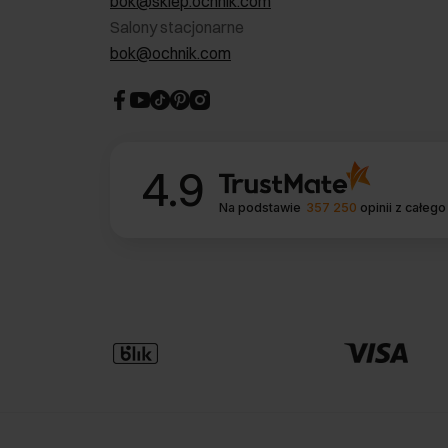
bok@sklep.ochnik.com
Salony stacjonarne
bok@ochnik.com
4.9
Na podstawie
357 250
opinii
z całego