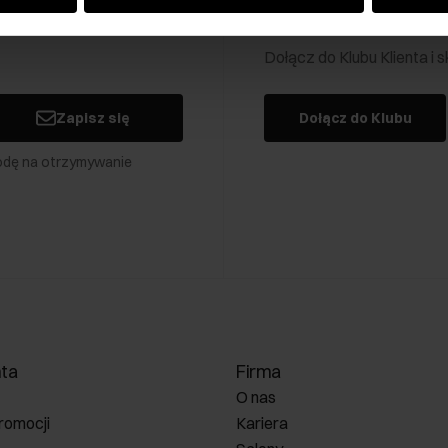
Klub Klienta Och
Dołącz do Klubu Klienta i
Zapisz się
Dołącz do Klubu
odę na otrzymywanie
nta
Firma
O nas
romocji
Kariera