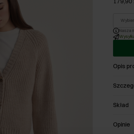
179,90 
Wybier
Nasza m
Wysyłka
Opis pr
Szczeg
Skład
Opinie