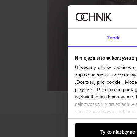
Zgoda
Niniejsza strona korzysta z
Używamy plików cookie w ce
zapoznać się ze szczegółowy
„Dostosuj pliki cookie”. Moż
przyciski. Pliki cookie poma
wyświetlać im dopasowane do
najnowszych promocjach w e-
społecznościowym, reklamow
od Ciebie lub uzyskanymi po
Tylko niezbędne