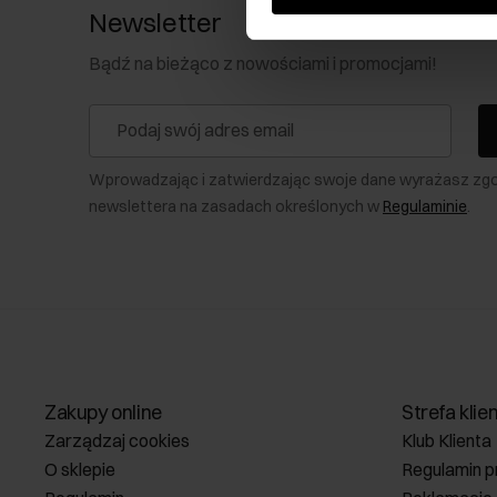
Newsletter
Bądź na bieżąco z nowościami i promocjami!
Wprowadzając i zatwierdzając swoje dane wyrażasz zg
newslettera na zasadach określonych w
Regulaminie
.
Zakupy online
Strefa klie
Zarządzaj cookies
Klub Klienta
O sklepie
Regulamin p