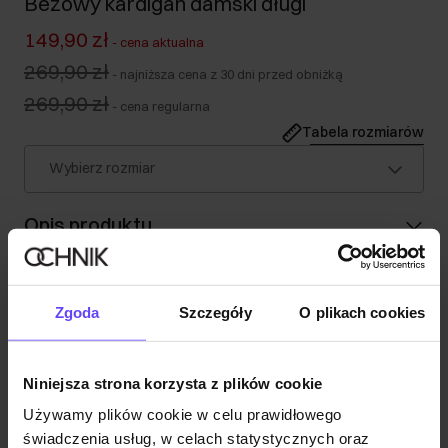
Beżowy kardigan damski długi
149,90 zł
-
cena aktualna
269,90 zł
-
najniższa cena z 30 dni przed obniżką
269,90 zł
-
cena regularna
Tabela rozmiarów
Wybierz rozmiar
Opis produktu
Szczegóły
Zgoda
Szczegóły
O plikach cookies
Skład i wymiary
Niniejsza strona korzysta z plików cookie
Używamy plików cookie w celu prawidłowego
Opinie
świadczenia usług, w celach statystycznych oraz