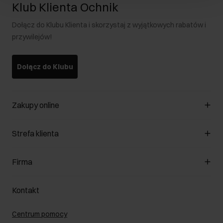
Klub Klienta Ochnik
Dołącz do Klubu Klienta i skorzystaj z wyjątkowych rabatów i
przywilejów!
Dołącz do Klubu
Zakupy online
Zarządzaj cookies
Strefa klienta
O sklepie
Regulamin
Klub Klienta
Firma
Formy płatności
Regulamin promocji
Koszty dostawy
Reklamacje
O nas
Jak dokonać zwrotu?
Kontakt
Zwróć produkty
Kariera
Pielęgnacja skóry
Salony
Centrum pomocy
W podróży
B2B - Sprzedaż dla firm