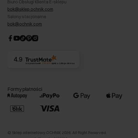
Biuro Obsługi Klienta E-sklepu
Karta podarunkowa
RODO- Polityka prywatności
bok@sklep.ochnik.com
Bezpieczne zakupy
Informacje prawne
Salony stacjonarne
Blog
Dla akcjonariuszy
bok@ochnik.com
Strategia podatkowa
CSR
Kontakt
4.9
Na podstawie
356 861
opinii
z całego okresu
Formy płatności
©
Sklep internetowy OCHNIK
2026
. All Right Reserved.