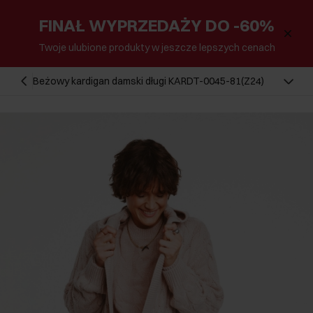
FINAŁ WYPRZEDAŻY DO -60%
Twoje ulubione produkty w jeszcze lepszych cenach
Beżowy kardigan damski długi KARDT-0045-81(Z24)