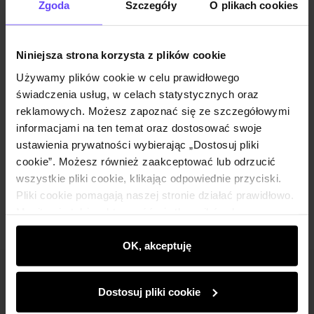
Zgoda
Szczegóły
O plikach cookies
Opis produktu
Niniejsza strona korzysta z plików cookie
Używamy plików cookie w celu prawidłowego
Szczegóły
świadczenia usług, w celach statystycznych oraz
reklamowych. Możesz zapoznać się ze szczegółowymi
informacjami na ten temat oraz dostosować swoje
Skład i wymiary
ustawienia prywatności wybierając „Dostosuj pliki
cookie”. Możesz również zaakceptować lub odrzucić
wszystkie pliki cookie, klikając odpowiednie przyciski.
Opinie
Pliki cookie pomagają naszej stronie działać prawidłowo.
Monitorują także aktywność użytkowników, by
wyświetlać im dopasowane do ich preferencji treści,
rekomendacje oraz komunikaty reklamowe informujące o
OK, akceptuję
najnowszych promocjach w e-sklepie. Informacje o tym,
Newsletter
jak korzystasz z naszej witryny, udostępniamy
Dostosuj pliki cookie
partnerom społecznościowym, reklamowym i
Bądź na bieżąco z nowościami i promocjami!
analitycznym. Partnerzy mogą połączyć te informacje z