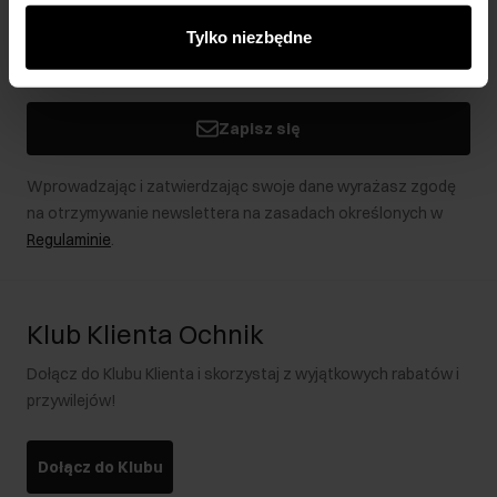
innymi danymi otrzymanymi od Ciebie lub uzyskanymi
Tylko niezbędne
podczas korzystania z ich usług.
Zapisz się
Wprowadzając i zatwierdzając swoje dane wyrażasz zgodę
na otrzymywanie newslettera na zasadach określonych w
Regulaminie
.
Klub Klienta Ochnik
Dołącz do Klubu Klienta i skorzystaj z wyjątkowych rabatów i
przywilejów!
Dołącz do Klubu