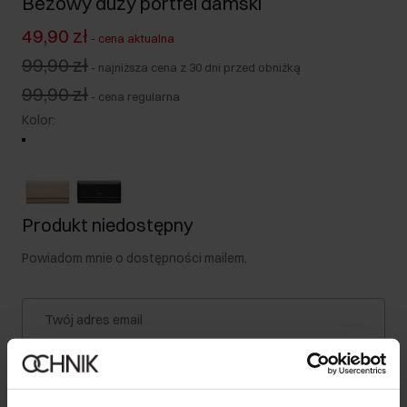
Beżowy duży portfel damski
49,90 zł
-
cena aktualna
99,90 zł
-
najniższa cena z 30 dni przed obniżką
99,90 zł
-
cena regularna
Kolor
:
Produkt niedostępny
Powiadom mnie o dostępności mailem.
Twój adres email
Powiadom o dostępności