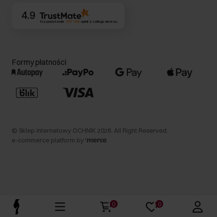
4.9
Na podstawie
357 108
opinii
z całego okresu
Formy płatności
©
Sklep internetowy OCHNIK
2026
. All Right Reserved.
e-commerce platform by
0
0