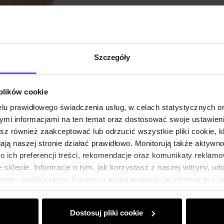
Skład
Opinie
Szczegóły
 plików cookie
lu prawidłowego świadczenia usług, w celach statystycznych 
mi informacjami na ten temat oraz dostosować swoje ustawieni
esz również zaakceptować lub odrzucić wszystkie pliki cookie, k
gają naszej stronie działać prawidłowo. Monitorują także aktyw
 ich preferencji treści, rekomendacje oraz komunikaty reklamo
sklepie. Informacje o tym, jak korzystasz z naszej witryny, u
ym i analitycznym. Partnerzy mogą połączyć te informacje z 
dczas korzystania z ich usług.
Dostosuj pliki cookie