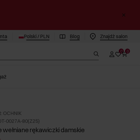
enta
Polski / PLN
Blog
Znajdż salon
0
0
gaż
t: OCHNIK
DT-0027A-80(Z25)
 wełniane rękawiczki damskie