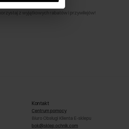
nik
 skorzystaj z wyjątkowych rabatów i przywilejów!
Kontakt
Centrum pomocy
Biuro Obsługi Klienta E-sklepu
bok@sklep.ochnik.com