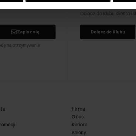
Klub Klienta Och
Dołącz do Klubu Klienta i
Zapisz się
Dołącz do Klubu
odę na otrzymywanie
nta
Firma
O nas
romocji
Kariera
Salony