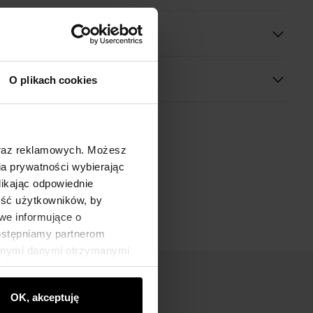
O plikach cookies
oraz reklamowych. Możesz
a prywatności wybierając
likając odpowiednie
ność użytkowników, by
we informujące o
dostępniamy partnerom
innymi danymi otrzymanymi
OK, akceptuję