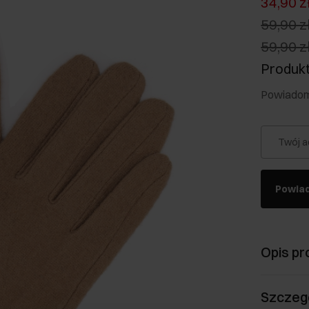
34,90 z
59,90 z
59,90 z
Produkt
Powiadom 
Twój a
Powia
Opis pr
Szczeg