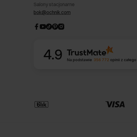
Salony stacjonarne
bok@ochnik.com
4.9
Na podstawie
356 772
opinii
z całego