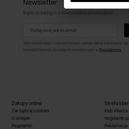
Newsletter
Bądź na bieżąco z nowościami i promocjami!
Wprowadzając i zatwierdzając swoje dane wyrażasz zg
newslettera na zasadach określonych w
Regulaminie
.
Zakupy online
Strefa klie
Zarządzaj cookies
Klub Klienta
O sklepie
Regulamin p
Regulamin
Reklamacje