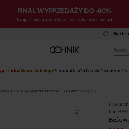
FINAŁ WYPRZEDAŻY DO -60%
Twoje ulubione produkty w jeszcze lepszych cenach
Klub Kli
przedaż
Nowa kolekcja
Premium
Ona
On
Torebki
Galanteria
Ba
we wełniane rękawiczki damskie REKDT-0027A-80(Z25)
Producen
Kod: REK
Beżowe