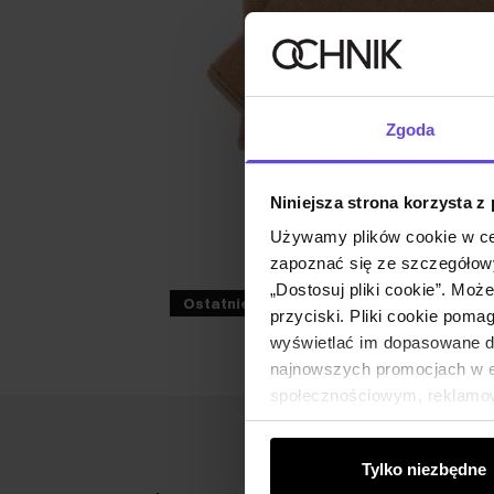
Zgoda
Niniejsza strona korzysta z
Używamy plików cookie w ce
zapoznać się ze szczegółowy
„Dostosuj pliki cookie”. Moż
Ostatnie sztuki
Premium
przyciski. Pliki cookie poma
wyświetlać im dopasowane do
najnowszych promocjach w e-
społecznościowym, reklamow
od Ciebie lub uzyskanymi po
Tylko niezbędne