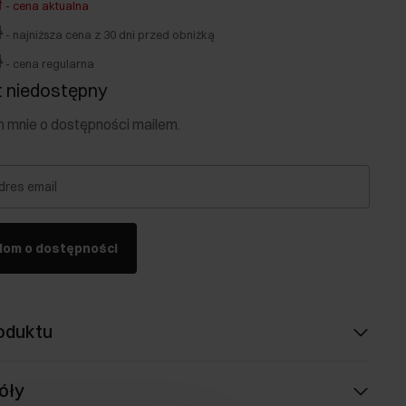
ł
-
cena aktualna
ł
-
najniższa cena z 30 dni przed obniżką
ł
-
cena regularna
 niedostępny
mnie o dostępności mailem.
dres email
dom o dostępności
oduktu
óły