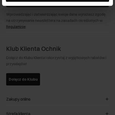
Zapisz się
Wprowadzając i zatwierdzając swoje dane wyrażasz zgodę
na otrzymywanie newslettera na zasadach określonych w
Regulaminie
.
Klub Klienta Ochnik
Dołącz do Klubu Klienta i skorzystaj z wyjątkowych rabatów i
przywilejów!
Dołącz do Klubu
Zakupy online
Zarządzaj cookies
Strefa klienta