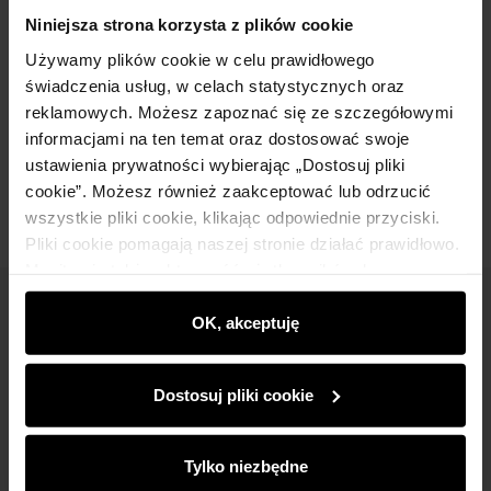
Szczegóły
Niniejsza strona korzysta z plików cookie
Używamy plików cookie w celu prawidłowego
Skład
świadczenia usług, w celach statystycznych oraz
reklamowych. Możesz zapoznać się ze szczegółowymi
informacjami na ten temat oraz dostosować swoje
Opinie
ustawienia prywatności wybierając „Dostosuj pliki
cookie”. Możesz również zaakceptować lub odrzucić
wszystkie pliki cookie, klikając odpowiednie przyciski.
Pliki cookie pomagają naszej stronie działać prawidłowo.
Monitorują także aktywność użytkowników, by
wyświetlać im dopasowane do ich preferencji treści,
Newsletter
rekomendacje oraz komunikaty reklamowe informujące o
OK, akceptuję
najnowszych promocjach w e-sklepie. Informacje o tym,
Bądź na bieżąco z nowościami i promocjami!
jak korzystasz z naszej witryny, udostępniamy
Dostosuj pliki cookie
partnerom społecznościowym, reklamowym i
analitycznym. Partnerzy mogą połączyć te informacje z
innymi danymi otrzymanymi od Ciebie lub uzyskanymi
Tylko niezbędne
podczas korzystania z ich usług.