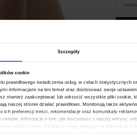
Twój a
Powia
Szczegóły
Opis pr
Szczeg
 plików cookie
lu prawidłowego świadczenia usług, w celach statystycznych 
mi informacjami na ten temat oraz dostosować swoje ustawieni
Skład i
esz również zaakceptować lub odrzucić wszystkie pliki cookie, k
gają naszej stronie działać prawidłowo. Monitorują także aktyw
 ich preferencji treści, rekomendacje oraz komunikaty reklamo
Opinie
sklepie. Informacje o tym, jak korzystasz z naszej witryny, u
ym i analitycznym. Partnerzy mogą połączyć te informacje z 
dczas korzystania z ich usług.