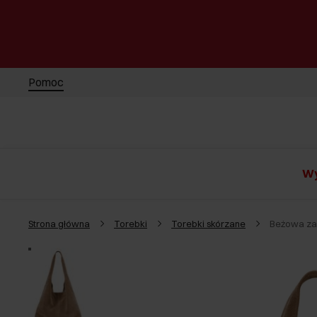
Pomoc
Wy
Strona główna
Torebki
Torebki skórzane
Beżowa za