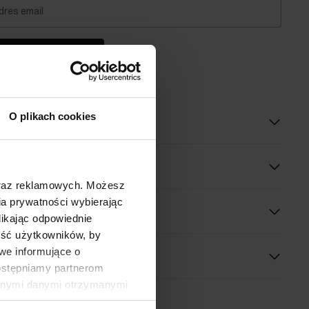
dres email
dom o dostępności
O plikach cookies
oduktu
óły
oraz reklamowych. Możesz
a prywatności wybierając
 wymiary
likając odpowiednie
ność użytkowników, by
we informujące o
dostępniamy partnerom
innymi danymi otrzymanymi