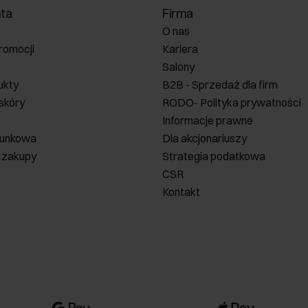
nta
Firma
O nas
romocji
Kariera
Salony
ukty
B2B - Sprzedaż dla firm
 skóry
RODO- Polityka prywatności
Informacje prawne
runkowa
Dla akcjonariuszy
 zakupy
Strategia podatkowa
CSR
Kontakt