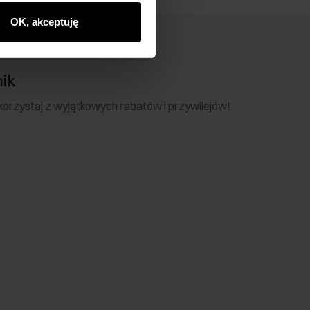
OK, akceptuję
nik
 skorzystaj z wyjątkowych rabatów i przywilejów!