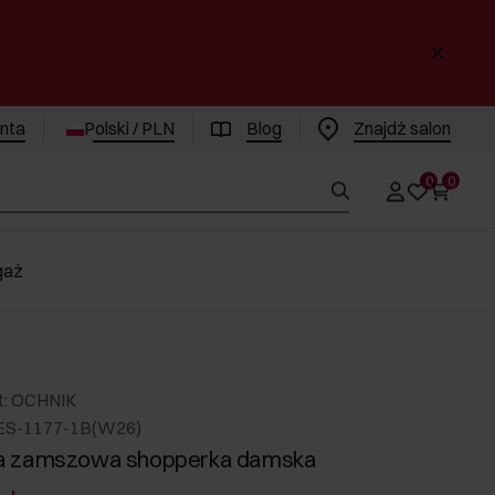
enta
Polski / PLN
Blog
Znajdż salon
0
0
gaż
t: OCHNIK
ES-1177-1B(W26)
 zamszowa shopperka damska