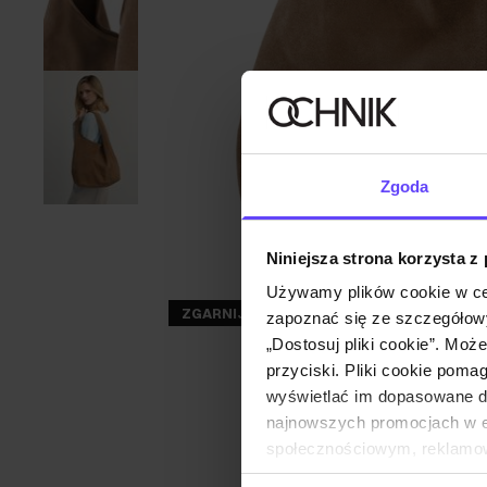
Zgoda
Niniejsza strona korzysta z
Używamy plików cookie w ce
ZGARNIJ -30%
zapoznać się ze szczegółowy
„Dostosuj pliki cookie”. Moż
przyciski. Pliki cookie poma
wyświetlać im dopasowane do
najnowszych promocjach w e-
społecznościowym, reklamow
od Ciebie lub uzyskanymi po