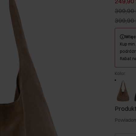
249,90 
399,90 
399,90 
Więc
Kup min.
podróżn
Rabat n
Kolor
:
Produkt
Powiadom 