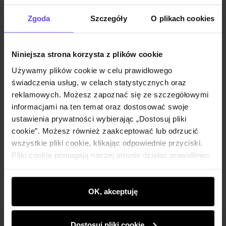
Powiadom o dostępności
Zgoda
Szczegóły
O plikach cookies
Niniejsza strona korzysta z plików cookie
Opis produktu
Używamy plików cookie w celu prawidłowego
świadczenia usług, w celach statystycznych oraz
Szczegóły
reklamowych. Możesz zapoznać się ze szczegółowymi
informacjami na ten temat oraz dostosować swoje
ustawienia prywatności wybierając „Dostosuj pliki
Skład i wymiary
cookie”. Możesz również zaakceptować lub odrzucić
wszystkie pliki cookie, klikając odpowiednie przyciski.
Pliki cookie pomagają naszej stronie działać prawidłowo.
Opinie
Monitorują także aktywność użytkowników, by
wyświetlać im dopasowane do ich preferencji treści,
rekomendacje oraz komunikaty reklamowe informujące o
OK, akceptuję
najnowszych promocjach w e-sklepie. Informacje o tym,
jak korzystasz z naszej witryny, udostępniamy
Dostosuj pliki cookie