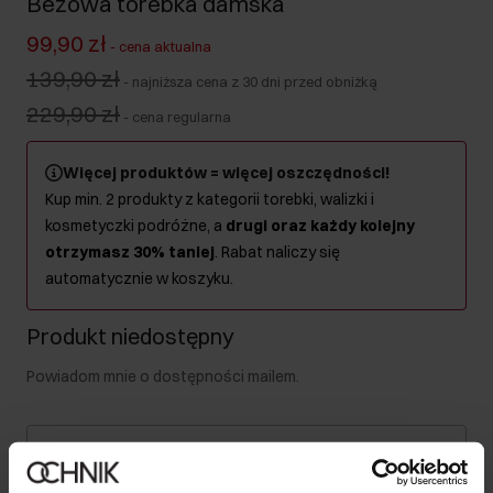
Beżowa torebka damska
99,90 zł
-
cena aktualna
139,90 zł
-
najniższa cena z 30 dni przed obniżką
229,90 zł
-
cena regularna
Więcej produktów = więcej oszczędności!
Kup min. 2 produkty z kategorii torebki, walizki i
kosmetyczki podróżne, a
drugi oraz każdy kolejny
otrzymasz 30% taniej
. Rabat naliczy się
automatycznie w koszyku.
Produkt niedostępny
Powiadom mnie o dostępności mailem.
Twój adres email