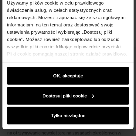
Używamy plików cookie w celu prawidłowego
świadczenia usług, w celach statystycznych oraz
Opinie
reklamowych. Możesz zapoznać się ze szczegółowymi
informacjami na ten temat oraz dostosować swoje
ustawienia prywatności wybierając „Dostosuj pliki
cookie”. Możesz również zaakceptować lub odrzucić
wszystkie pliki cookie, klikając odpowiednie przyciski.
Pliki cookie pomagają naszej stronie działać prawidłowo.
Newsletter
Monitorują także aktywność użytkowników, by
wyświetlać im dopasowane do ich preferencji treści,
Bądź na bieżąco z nowościami i promocjami!
rekomendacje oraz komunikaty reklamowe informujące o
OK, akceptuję
najnowszych promocjach w e-sklepie. Informacje o tym,
jak korzystasz z naszej witryny, udostępniamy
Dostosuj pliki cookie
partnerom społecznościowym, reklamowym i
analitycznym. Partnerzy mogą połączyć te informacje z
Zapisz się
innymi danymi otrzymanymi od Ciebie lub uzyskanymi
Tylko niezbędne
podczas korzystania z ich usług.
Wprowadzając i zatwierdzając swoje dane wyrażasz zgodę
na otrzymywanie newslettera na zasadach określonych w