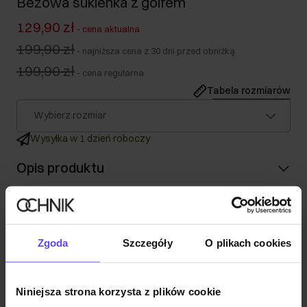
Beżowa sukienka z golfem
129,90 zł
-
cena aktualna
199,90 zł
-
najniższa cena z 30 dni przed obniżką
199,90 zł
-
cena regularna
Tabela rozmiarów
Wybierz rozmiar
Wysyłka w 1 dzień roboczy
Opis produktu
Szczegóły
Zgoda
Szczegóły
O plikach cookies
Skład i wymiary
Niniejsza strona korzysta z plików cookie
Skład