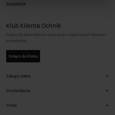
Regulaminie
.
Klub Klienta Ochnik
Dołącz do Klubu Klienta i skorzystaj z wyjątkowych rabatów i
przywilejów!
Dołącz do Klubu
Zakupy online
Zarządzaj cookies
Strefa klienta
O sklepie
Regulamin
Klub Klienta
Firma
Formy płatności
Regulamin promocji
Koszty dostawy