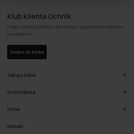
Klub Klienta Ochnik
Dołącz do Klubu Klienta i skorzystaj z wyjątkowych rabatów i
przywilejów!
Dołącz do Klubu
Zakupy online
Zarządzaj cookies
Strefa klienta
O sklepie
Regulamin
Klub Klienta
Firma
Formy płatności
Regulamin promocji
Koszty dostawy
Reklamacje
O nas
Jak dokonać zwrotu?
Kontakt
Zwróć produkty
Kariera