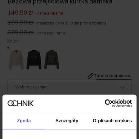
Beżowa przejściowa kurtka damska
149,90 zł
-
cena aktualna
169,90 zł
-
najniższa cena z 30 dni przed obniżką
379,90 zł
-
cena regularna
Kolor
:
Tabela rozmiarów
Wybierz rozmiar
Nasza modelka ma 175 cm wzrostu i nosi rozmiar S.
Wysyłka w 1 dzień roboczy
Opis produktu
Zgoda
Szczegóły
O plikach cookies
Szczegóły