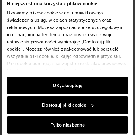
Niniejsza strona korzysta z plików cookie
Używamy plików cookie w celu prawidłowego
Skład
świadczenia usług, w celach statystycznych oraz
reklamowych. Możesz zapoznać się ze szczegółowymi
informacjami na ten temat oraz dostosować swoje
Opinie
ustawienia prywatności wybierając „Dostosuj pliki
cookie”. Możesz również zaakceptować lub odrzucić
wszystkie pliki cookie, klikając odpowiednie przyciski.
Pliki cookie pomagają naszej stronie działać prawidłowo.
Monitorują także aktywność użytkowników, by
wyświetlać im dopasowane do ich preferencji treści,
Newsletter
rekomendacje oraz komunikaty reklamowe informujące o
OK, akceptuję
Bądź na bieżąco z nowościami i promocjami!
najnowszych promocjach w e-sklepie. Informacje o tym,
jak korzystasz z naszej witryny, udostępniamy
Dostosuj pliki cookie
partnerom społecznościowym, reklamowym i
analitycznym. Partnerzy mogą połączyć te informacje z
innymi danymi otrzymanymi od Ciebie lub uzyskanymi
Tylko niezbędne
podczas korzystania z ich usług.
Zapisz się