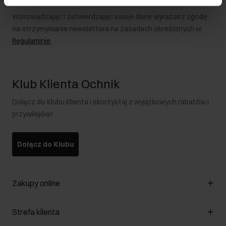
Wprowadzając i zatwierdzając swoje dane wyrażasz zgodę
na otrzymywanie newslettera na zasadach określonych w
Regulaminie
.
Klub Klienta Ochnik
Dołącz do Klubu Klienta i skorzystaj z wyjątkowych rabatów i
przywilejów!
Dołącz do Klubu
Zakupy online
Zarządzaj cookies
Strefa klienta
O sklepie