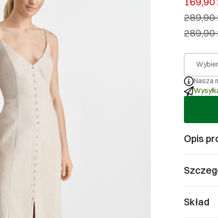
169,90 
289,90 
289,90 
Wybier
Nasza m
Wysyłka
Opis pr
Szczeg
Skład