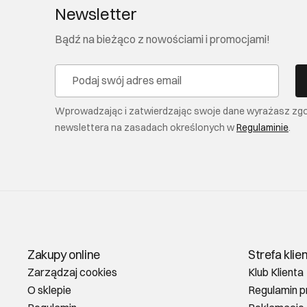
Newsletter
Bądź na bieżąco z nowościami i promocjami!
Wprowadzając i zatwierdzając swoje dane wyrażasz zg
newslettera na zasadach określonych w
Regulaminie
.
Zakupy online
Strefa klie
Zarządzaj cookies
Klub Klienta
O sklepie
Regulamin p