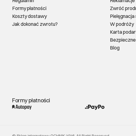
Regulamin
Reklamacje
Formy płatności
Zwróć prod
Koszty dostawy
Pielęgnacja
Jak dokonać zwrotu?
W podróży
Karta poda
Bezpieczne
Blog
Formy płatności
©
Sklep internetowy OCHNIK
2026
. All Right Reserved.