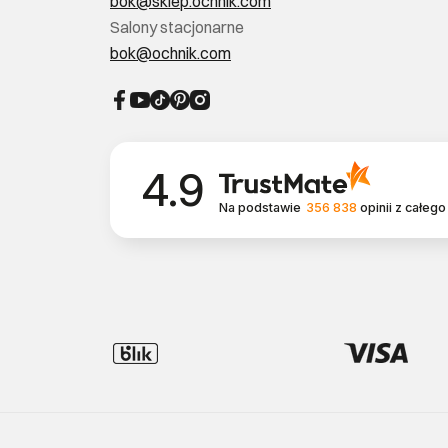
bok@sklep.ochnik.com
Salony stacjonarne
bok@ochnik.com
4.9
Na podstawie
356 838
opinii
z całego