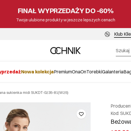
FINAŁ WYPRZEDAŻY DO -60%
Twoje ulubione produkty w jeszcze lepszych cenach
Klub Kli
przedaż
Nowa kolekcja
Premium
Ona
On
Torebki
Galanteria
Ba
ana sukienka midi SUKDT-0235-81(W25)
Producen
Kod: SUK
Beżowa 