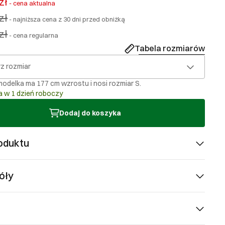
zł
-
cena aktualna
zł
-
najniższa cena z 30 dni przed obniżką
zł
-
cena regularna
Tabela rozmiarów
z rozmiar
odelka ma 177 cm wzrostu i nosi rozmiar S.
 w 1 dzień roboczy
Dodaj do koszyka
oduktu
óły