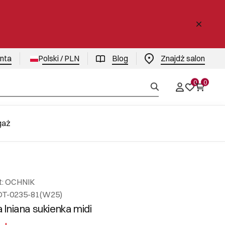
enta
Polski / PLN
Blog
Znajdż salon
0
0
gaż
t: OCHNIK
DT-0235-81(W25)
lniana sukienka midi