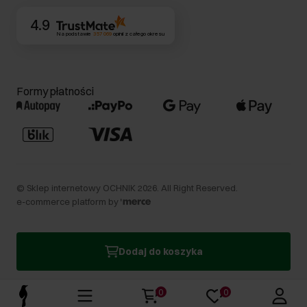
4.9
Na podstawie
357 069
opinii
z całego okresu
Formy płatności
©
Sklep internetowy OCHNIK
2026
. All Right Reserved.
e-commerce platform by
Dodaj do koszyka
0
0