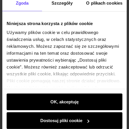
Zgoda
Szczegóły
O plikach cookies
Zestaw
Niniejsza strona korzysta z plików cookie
Używamy plików cookie w celu prawidłowego
Beżowa lniana bluzka na ramiączkach
świadczenia usług, w celach statystycznych oraz
BLUDT-0191-81(W25)
69,90 zł
reklamowych. Możesz zapoznać się ze szczegółowymi
99,90 zł
-
najniższa cena z 30 dni przed obniżką
informacjami na ten temat oraz dostosować swoje
Wybierz rozmiar
ustawienia prywatności wybierając „Dostosuj pliki
cookie”. Możesz również zaakceptować lub odrzucić
Dodaj do koszyka
wszystkie pliki cookie, klikając odpowiednie przyciski.
Pliki cookie pomagają naszej stronie działać prawidłowo.
Monitorują także aktywność użytkowników, by
wyświetlać im dopasowane do ich preferencji treści,
rekomendacje oraz komunikaty reklamowe informujące o
OK, akceptuję
najnowszych promocjach w e-sklepie. Informacje o tym,
jak korzystasz z naszej witryny, udostępniamy
Newsletter
Dostosuj pliki cookie
partnerom społecznościowym, reklamowym i
Bądź na bieżąco z nowościami i promocjami!