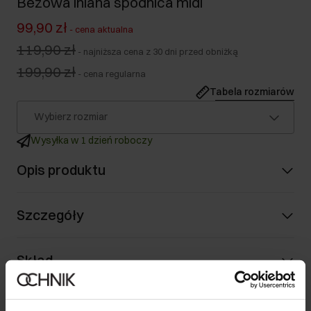
Beżowa lniana spódnica midi
99,90 zł
-
cena aktualna
119,90 zł
-
najniższa cena z 30 dni przed obniżką
199,90 zł
-
cena regularna
Tabela rozmiarów
Wybierz rozmiar
Wysyłka w 1 dzień roboczy
Opis produktu
Szczegóły
Skład
Opinie