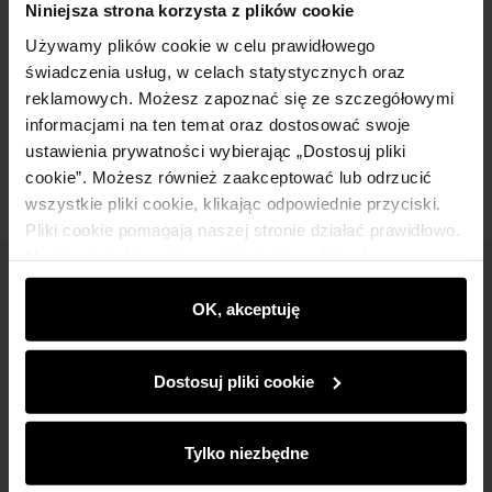
Niniejsza strona korzysta z plików cookie
Używamy plików cookie w celu prawidłowego
Skład i wymiary
świadczenia usług, w celach statystycznych oraz
reklamowych. Możesz zapoznać się ze szczegółowymi
informacjami na ten temat oraz dostosować swoje
Opinie
ustawienia prywatności wybierając „Dostosuj pliki
cookie”. Możesz również zaakceptować lub odrzucić
wszystkie pliki cookie, klikając odpowiednie przyciski.
Pliki cookie pomagają naszej stronie działać prawidłowo.
Monitorują także aktywność użytkowników, by
wyświetlać im dopasowane do ich preferencji treści,
Newsletter
rekomendacje oraz komunikaty reklamowe informujące o
OK, akceptuję
Bądź na bieżąco z nowościami i promocjami!
najnowszych promocjach w e-sklepie. Informacje o tym,
jak korzystasz z naszej witryny, udostępniamy
Dostosuj pliki cookie
partnerom społecznościowym, reklamowym i
analitycznym. Partnerzy mogą połączyć te informacje z
innymi danymi otrzymanymi od Ciebie lub uzyskanymi
Tylko niezbędne
podczas korzystania z ich usług.
Zapisz się