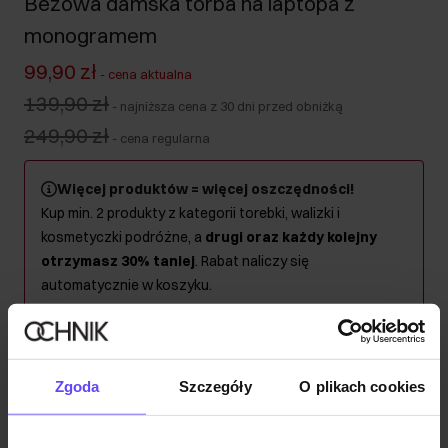
Beżowa damska torba na laptopa z
monogramem
99,90 zł
-
cena aktualna
139,90 zł
-
najniższa cena z 30 dni przed obniżką
249,90 zł
-
cena regularna
Więcej produktów = więcej oszczędności!
Kup min. 2 produkty z kategorii torebki, walizki i
kosmetyczki podróżne, a
drugi oraz każdy kolejny
otrzymasz 30% taniej
. Rabat naliczy się
automatycznie w koszyku.
Wysyłka w 1 dzień roboczy
Opis produktu
Zgoda
Szczegóły
O plikach cookies
Szczegóły