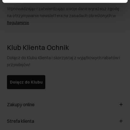
Wprowadzając i zatwierdzając swoje dane wyrażasz zgodę
na otrzymywanie newslettera na zasadach określonych w
Regulaminie
.
Klub Klienta Ochnik
Dołącz do Klubu Klienta i skorzystaj z wyjątkowych rabatów i
przywilejów!
Dołącz do Klubu
Zakupy online
Zarządzaj cookies
Strefa klienta
O sklepie