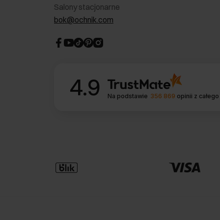
Salony stacjonarne
bok@ochnik.com
4.9
Na podstawie
356 869
opinii
z całego