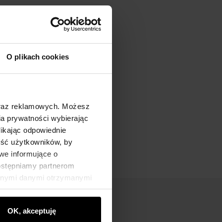
O plikach cookies
oraz reklamowych. Możesz
a prywatności wybierając
likając odpowiednie
ność użytkowników, by
we informujące o
dostępniamy partnerom
innymi danymi otrzymanymi
OK, akceptuję