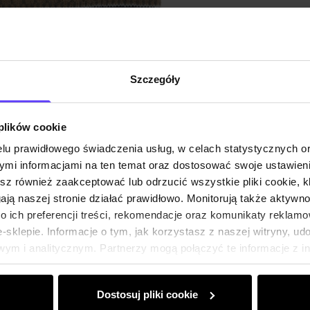
Szczegóły
 plików cookie
lu prawidłowego świadczenia usług, w celach statystycznych 
mi informacjami na ten temat oraz dostosować swoje ustawieni
esz również zaakceptować lub odrzucić wszystkie pliki cookie, k
gają naszej stronie działać prawidłowo. Monitorują także aktyw
 ich preferencji treści, rekomendacje oraz komunikaty reklamo
sklepie. Informacje o tym, jak korzystasz z naszej witryny, u
ym i analitycznym. Partnerzy mogą połączyć te informacje z 
dczas korzystania z ich usług.
Dostosuj pliki cookie