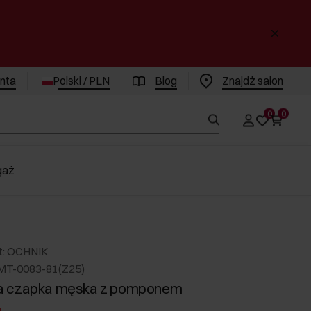
enta
Polski / PLN
Blog
Znajdż salon
0
0
gaż
t: OCHNIK
MT-0083-81(Z25)
 czapka męska z pomponem