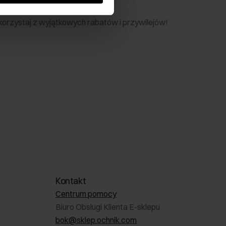
nik
 skorzystaj z wyjątkowych rabatów i przywilejów!
Kontakt
Centrum pomocy
Biuro Obsługi Klienta E-sklepu
bok@sklep.ochnik.com