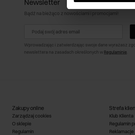
Newsletter
Bądź na bieżąco z nowościami i promocjami!
Wprowadzając i zatwierdzając swoje dane wyrażasz zg
newslettera na zasadach określonych w
Regulaminie
.
Zakupy online
Strefa klie
Zarządzaj cookies
Klub Klienta
O sklepie
Regulamin p
Regulamin
Reklamacje