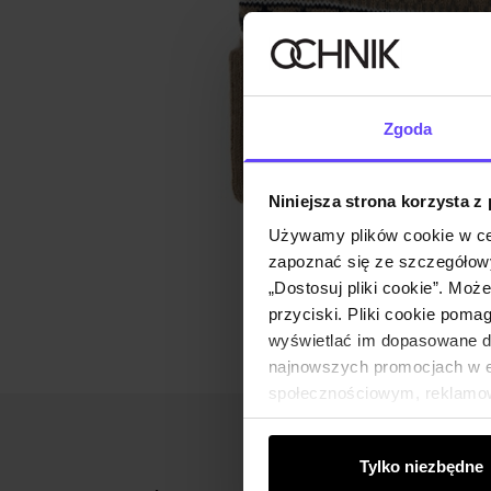
Zgoda
Niniejsza strona korzysta z
Używamy plików cookie w ce
zapoznać się ze szczegółowy
„Dostosuj pliki cookie”. Moż
przyciski. Pliki cookie poma
wyświetlać im dopasowane do
najnowszych promocjach w e-
społecznościowym, reklamow
od Ciebie lub uzyskanymi po
Tylko niezbędne