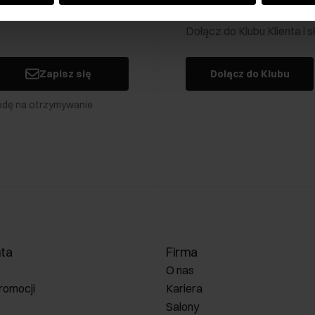
Klub Klienta Och
Dołącz do Klubu Klienta i
Zapisz się
Dołącz do Klubu
odę na otrzymywanie
nta
Firma
O nas
romocji
Kariera
Salony