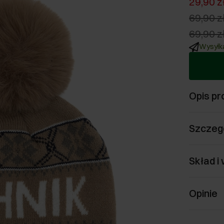
29,90 z
69,90 z
69,90 z
Wysyłka
Opis pr
Szczeg
Skład i
Opinie