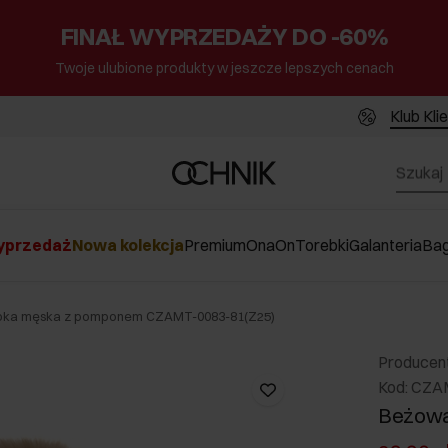
FINAŁ WYPRZEDAŻY DO -60%
Twoje ulubione produkty w jeszcze lepszych cenach
Klub Kli
przedaż
Nowa kolekcja
Premium
Ona
On
Torebki
Galanteria
Ba
pka męska z pomponem CZAMT-0083-81(Z25)
Producen
Kod: CZA
Beżowa