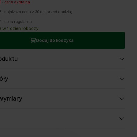
ł
-
cena aktualna
ł
-
najniższa cena z 30 dni przed obniżką
ł
-
cena regularna
 w 1 dzień roboczy
Dodaj do koszyka
oduktu
óły
 wymiary