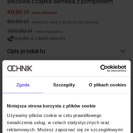
Beżowa czapka damska z pomponem
49,90 zł
-
cena aktualna
69,90 zł
-
najniższa cena z 30 dni przed obniżką
169,90 zł
-
cena regularna
Wysyłka w 1 dzień roboczy
Opis produktu
Szczegóły
Zgoda
Szczegóły
O plikach cookies
Skład i wymiary
Niniejsza strona korzysta z plików cookie
Opinie
Używamy plików cookie w celu prawidłowego
świadczenia usług, w celach statystycznych oraz
reklamowych. Możesz zapoznać się ze szczegółowymi