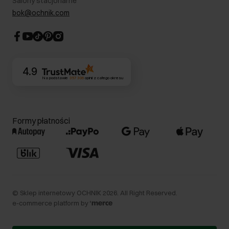
Salony stacjonarne
Blog
Dla akcjonariuszy
bok@ochnik.com
Strategia podatkowa
CSR
Kontakt
4.9
Na podstawie
357 306
opinii
z całego okresu
Formy płatności
©
Sklep internetowy OCHNIK
2026
. All Right Reserved.
e-commerce platform by