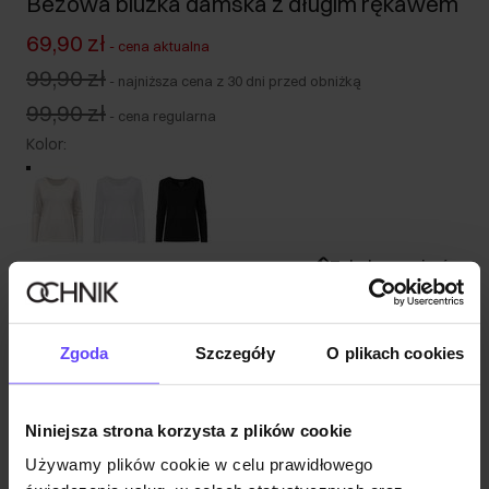
Beżowa bluzka damska z długim rękawem
69,90 zł
-
cena aktualna
99,90 zł
-
najniższa cena z 30 dni przed obniżką
99,90 zł
-
cena regularna
Kolor
:
Tabela rozmiarów
Wybierz rozmiar
Nasza modelka ma 176 cm wzrostu i nosi rozmiar S.
Zgoda
Szczegóły
O plikach cookies
Wysyłka w 1 dzień roboczy
Opis produktu
Niniejsza strona korzysta z plików cookie
Używamy plików cookie w celu prawidłowego
Opinie