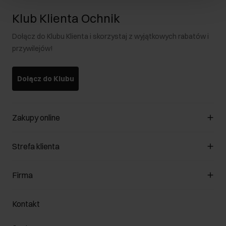
Klub Klienta Ochnik
Dołącz do Klubu Klienta i skorzystaj z wyjątkowych rabatów i
przywilejów!
Dołącz do Klubu
Zakupy online
Zarządzaj cookies
Strefa klienta
O sklepie
Regulamin
Klub Klienta
Firma
Formy płatności
Regulamin promocji
Koszty dostawy
Reklamacje
O nas
Jak dokonać zwrotu?
Kontakt
Zwróć produkty
Kariera
Pielęgnacja skóry
Salony