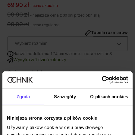
69,90 zł
-
cena aktualna
99,90 zł
-
najniższa cena z 30 dni przed obniżką
99,90 zł
-
cena regularna
Tabela rozmiarów
Wybierz rozmiar
Nasza modelka ma 174 cm wzrostu i nosi rozmiar S.
Wysyłka w 1 dzień roboczy
Opis produktu
Szczegóły
Zgoda
Szczegóły
O plikach cookies
Skład
Niniejsza strona korzysta z plików cookie
Używamy plików cookie w celu prawidłowego
Opinie
świadczenia usług, w celach statystycznych oraz