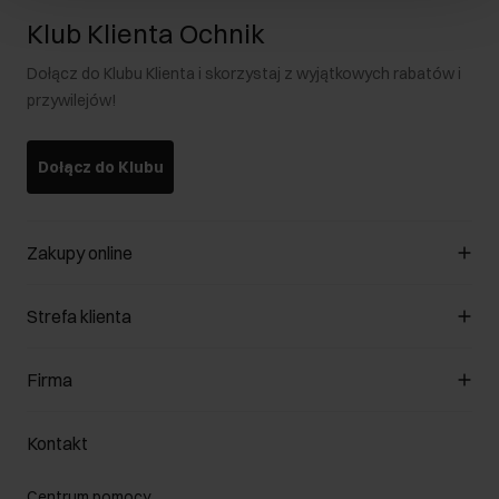
Klub Klienta Ochnik
Dołącz do Klubu Klienta i skorzystaj z wyjątkowych rabatów i
przywilejów!
Dołącz do Klubu
Zakupy online
Zarządzaj cookies
Strefa klienta
O sklepie
Regulamin
Klub Klienta
Firma
Formy płatności
Regulamin promocji
Koszty dostawy
Reklamacje
O nas
Jak dokonać zwrotu?
Kontakt
Zwróć produkty
Kariera
Pielęgnacja skóry
Salony
Centrum pomocy