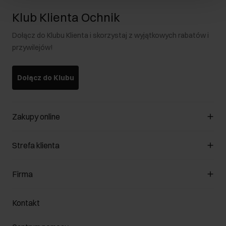
Klub Klienta Ochnik
Dołącz do Klubu Klienta i skorzystaj z wyjątkowych rabatów i
przywilejów!
Dołącz do Klubu
Zakupy online
Zarządzaj cookies
Strefa klienta
O sklepie
Regulamin
Klub Klienta
Firma
Formy płatności
Regulamin promocji
Koszty dostawy
Reklamacje
O nas
Jak dokonać zwrotu?
Kontakt
Zwróć produkty
Kariera
Pielęgnacja skóry
Salony