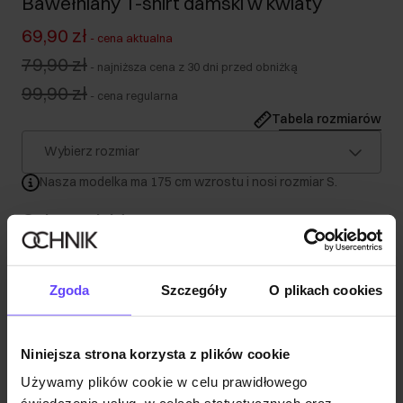
Bawełniany T-shirt damski w kwiaty
69,90 zł
-
cena aktualna
79,90 zł
-
najniższa cena z 30 dni przed obniżką
99,90 zł
-
cena regularna
Tabela rozmiarów
Wybierz rozmiar
Nasza modelka ma 175 cm wzrostu i nosi rozmiar S.
Opis produktu
Szczegóły
Zgoda
Szczegóły
O plikach cookies
Skład
Niniejsza strona korzysta z plików cookie
Używamy plików cookie w celu prawidłowego
Opinie