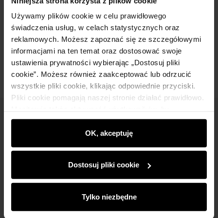
Niniejsza strona korzysta z plików cookie
Używamy plików cookie w celu prawidłowego
Skład
świadczenia usług, w celach statystycznych oraz
reklamowych. Możesz zapoznać się ze szczegółowymi
Opinie
informacjami na ten temat oraz dostosować swoje
ustawienia prywatności wybierając „Dostosuj pliki
cookie”. Możesz również zaakceptować lub odrzucić
wszystkie pliki cookie, klikając odpowiednie przyciski.
Pliki cookie pomagają naszej stronie działać prawidłowo.
Monitorują także aktywność użytkowników, by
Newsletter
wyświetlać im dopasowane do ich preferencji treści,
rekomendacje oraz komunikaty reklamowe informujące o
OK, akceptuję
Bądź na bieżąco z nowościami i promocjami!
najnowszych promocjach w e-sklepie. Informacje o tym,
jak korzystasz z naszej witryny, udostępniamy
Dostosuj pliki cookie
partnerom społecznościowym, reklamowym i
analitycznym. Partnerzy mogą połączyć te informacje z
innymi danymi otrzymanymi od Ciebie lub uzyskanymi
Tylko niezbędne
Zapisz się
podczas korzystania z ich usług.