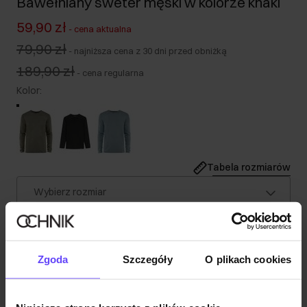
Bawełniany sweter męski w kolorze khaki
59,90 zł
-
cena aktualna
79,90 zł
-
najniższa cena z 30 dni przed obniżką
189,90 zł
-
cena regularna
Kolor
:
Tabela rozmiarów
Wybierz rozmiar
Nasz model ma 185 cm wzrostu i nosi rozmiar M.
Opis produktu
Zgoda
Szczegóły
O plikach cookies
Szczegóły