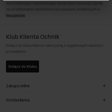
Wprowadzając i zatwierdzając swoje dane wyrażasz zgodę
na otrzymywanie newslettera na zasadach określonych w
Regulaminie
.
Klub Klienta Ochnik
Dołącz do Klubu Klienta i skorzystaj z wyjątkowych rabatów i
przywilejów!
Dołącz do Klubu
Zakupy online
Zarządzaj cookies
Strefa klienta
O sklepie
Regulamin