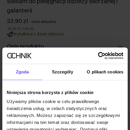
Balsam do pielęgnacji odzieży skórzanej i
galanterii
32,90 zł
-
cena aktualna
16,45 zł
/
100
ml
Wysyłka w 1 dzień roboczy
Opis produktu
Informacje o bezpieczeństwie
Zgoda
Szczegóły
O plikach cookies
Opinie
Niniejsza strona korzysta z plików cookie
Używamy plików cookie w celu prawidłowego
świadczenia usług, w celach statystycznych oraz
reklamowych. Możesz zapoznać się ze szczegółowymi
informacjami na ten temat oraz dostosować swoje
Newsletter
ustawienia prywatności wybierając „Dostosuj pliki