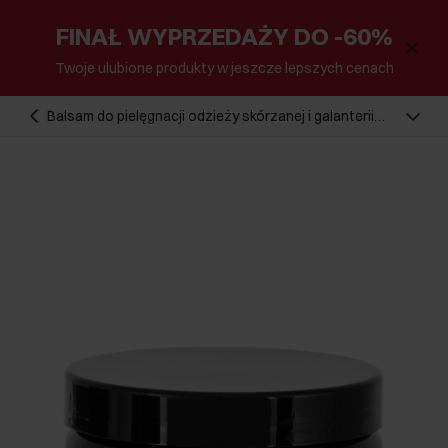
FINAŁ WYPRZEDAŻY DO -60%
Twoje ulubione produkty w jeszcze lepszych cenach
Balsam do pielęgnacji odzieży skórzanej i galanterii
BALSAM-CZARNY