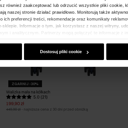
esz również zaakceptować lub odrzucić wszystkie pliki cookie, k
gają naszej stronie działać prawidłowo. Monitorują także aktyw
 ich preferencji treści, rekomendacje oraz komunikaty reklamo
sklepie. Informacje o tym, jak korzystasz z naszej witryny, u
ym i analitycznym. Partnerzy mogą połączyć te informacje z 
dczas korzystania z ich usług.
Dostosuj pliki cookie
ZGARNIJ -30%
Walizka mała na kółkach
5.0 (21)
199,90 zł
449,90 zł
-
najniższa cena z 30 dni przed obniżką