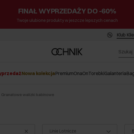
FINAŁ WYPRZEDAŻY DO -60%
Twoje ulubione produkty w jeszcze lepszych cenach
Klub Kli
przedaż
Nowa kolekcja
Premium
Ona
On
Torebki
Galanteria
Ba
Granatowe walizki kabinowe
Linie Lotnicze
B