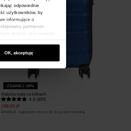
likając odpowiednie
ność użytkowników, by
we informujące o
dostępniamy partnerom
innymi danymi otrzymanymi
OK, akceptuję
ZGARNIJ -30%
Walizka mała na kółkach
4.9 (851)
199,90 zł
479,90 zł
-
najniższa cena z 30 dni przed obniżką