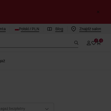
enta
Polski / PLN
Blog
Znajdż salon
0
0
gaż
agaż bezpłatny