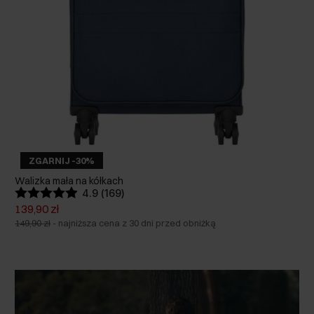
ZGARNIJ -30%
Walizka mała na kółkach
4.9 (169)
139,90 zł
149,90 zł
-
najniższa cena z 30 dni przed obniżką