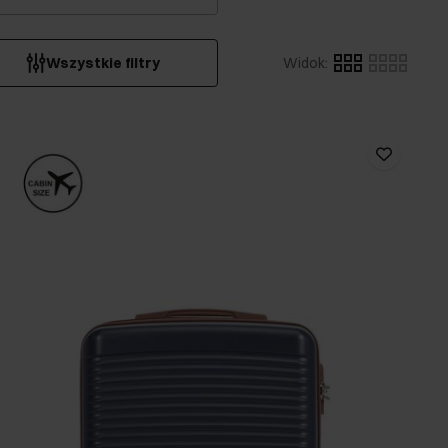
Wszystkie filtry
Widok
: