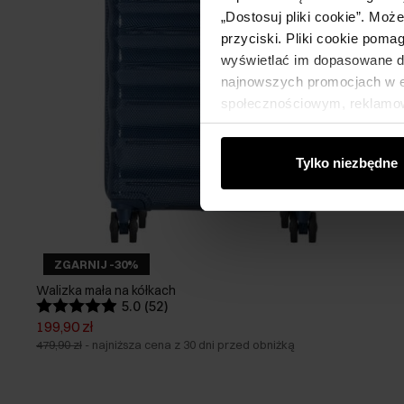
„Dostosuj pliki cookie”. Moż
przyciski. Pliki cookie poma
wyświetlać im dopasowane do
najnowszych promocjach w e-
społecznościowym, reklamow
od Ciebie lub uzyskanymi po
Tylko niezbędne
ZGARNIJ -30%
Walizka mała na kółkach
5.0 (52)
199,90 zł
479,90 zł
-
najniższa cena z 30 dni przed obniżką