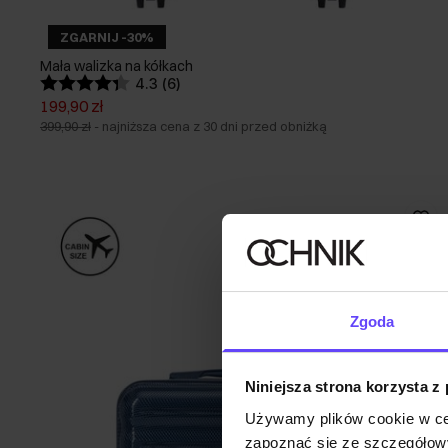
ZGARNIJ -30%
Mała walizka na kółkach
4.3 (6)
199,90 zł
399,90 zł
-
najniższa cena z 30 dni przed obniżką
Zgoda
Niniejsza strona korzysta z
Używamy plików cookie w ce
zapoznać się ze szczegółowy