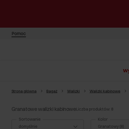
Pomoc
Wy
Strona główna
Bagaż
Walizki
Walizki kabinowe
Granatowe walizki kabinowe
Liczba produktów: 8
Sortowanie
Kolor