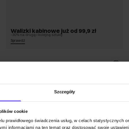
Walizki kabinowe już od 99,9 zł
-30% na drugą i kolejną sztukę
Sprawdź
Szczegóły
 plików cookie
lu prawidłowego świadczenia usług, w celach statystycznych 
mi informacjami na ten temat oraz dostosować swoje ustawieni