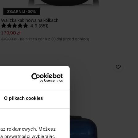
ZGARNIJ -30%
Walizka kabinowa na kółkach
4.9 (851)
179,90 zł
379,90 zł
-
najniższa cena z 30 dni przed obniżką
O plikach cookies
oraz reklamowych. Możesz
a prywatności wybierając