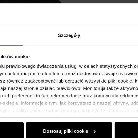
Szczegóły
 plików cookie
lu prawidłowego świadczenia usług, w celach statystycznych 
mi informacjami na ten temat oraz dostosować swoje ustawieni
esz również zaakceptować lub odrzucić wszystkie pliki cookie, k
gają naszej stronie działać prawidłowo. Monitorują także aktyw
 ich preferencji treści, rekomendacje oraz komunikaty reklamo
sklepie. Informacje o tym, jak korzystasz z naszej witryny, u
ym i analitycznym. Partnerzy mogą połączyć te informacje z 
dczas korzystania z ich usług.
Dostosuj pliki cookie