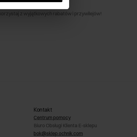
nik
 skorzystaj z wyjątkowych rabatów i przywilejów!
Kontakt
Centrum pomocy
Biuro Obsługi Klienta E-sklepu
bok@sklep.ochnik.com