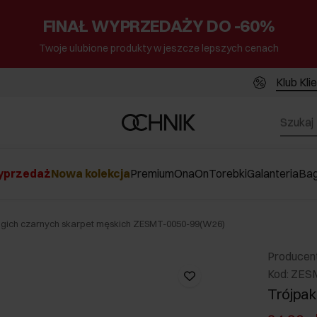
FINAŁ WYPRZEDAŻY DO -60%
Twoje ulubione produkty w jeszcze lepszych cenach
Klub Kli
przedaż
Nowa kolekcja
Premium
Ona
On
Torebki
Galanteria
Ba
ugich czarnych skarpet męskich ZESMT-0050-99(W26)
Producen
Kod: ZES
Trójpak