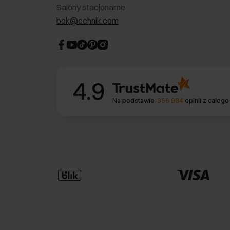
Salony stacjonarne
bok@ochnik.com
4.9
Na podstawie
356 984
opinii
z całego