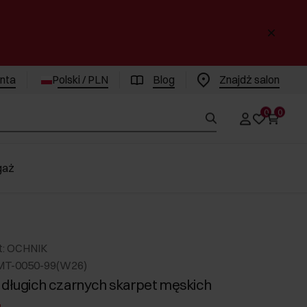
enta
Polski / PLN
Blog
Znajdż salon
0
0
gaż
t: OCHNIK
MT-0050-99(W26)
 długich czarnych skarpet męskich