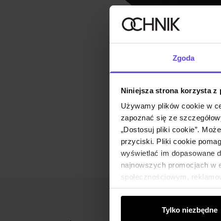
Zgoda
Niniejsza strona korzysta z
Używamy plików cookie w ce
zapoznać się ze szczegółowy
„Dostosuj pliki cookie”. Moż
przyciski. Pliki cookie poma
wyświetlać im dopasowane do
najnowszych promocjach w e-
społecznościowym, reklamow
od Ciebie lub uzyskanymi po
Tylko niezbędne