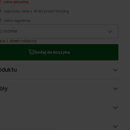
ł
-
cena aktualna
ł
-
najniższa cena z 30 dni przed obniżką
ł
-
cena regularna
z rozmiar
 w 1 dzień roboczy
Dodaj do koszyka
oduktu
óły