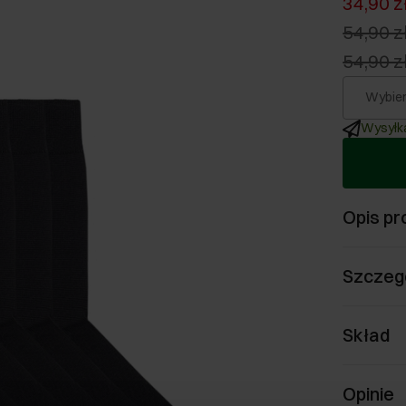
34,90 z
54,90 z
54,90 z
Wybier
Wysyłka
Opis pr
Szczeg
Skład
Opinie