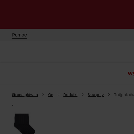
Pomoc
Wy
Strona główna
On
Dodatki
Skarpety
Trójpak dł