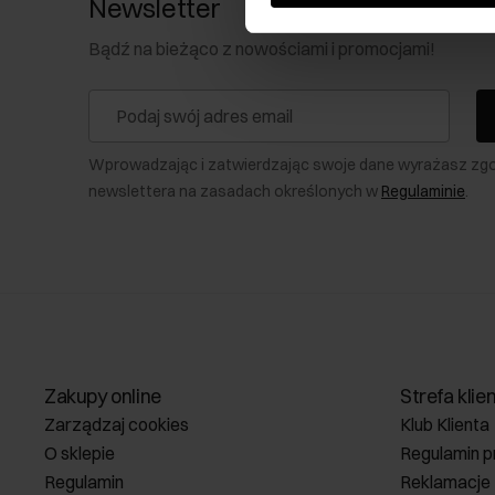
Newsletter
Bądź na bieżąco z nowościami i promocjami!
Wprowadzając i zatwierdzając swoje dane wyrażasz zg
newslettera na zasadach określonych w
Regulaminie
.
Zakupy online
Strefa klie
Zarządzaj cookies
Klub Klienta
O sklepie
Regulamin p
Regulamin
Reklamacje