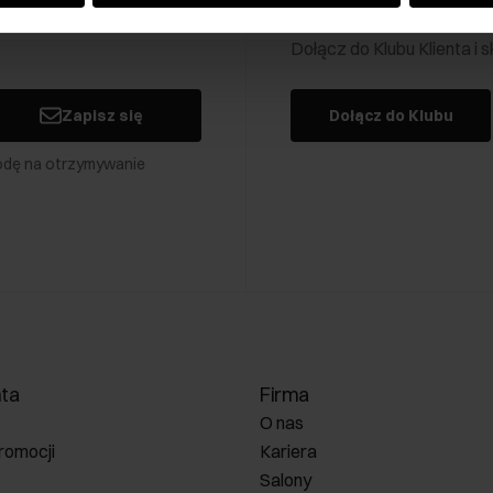
Klub Klienta Och
Dołącz do Klubu Klienta i
Zapisz się
Dołącz do Klubu
odę na otrzymywanie
nta
Firma
O nas
romocji
Kariera
Salony