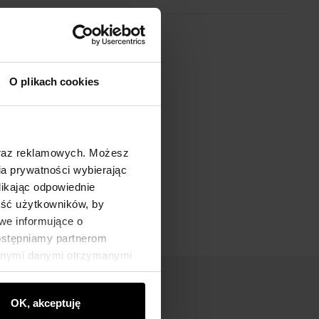
O plikach cookies
oraz reklamowych. Możesz
a prywatności wybierając
likając odpowiednie
ność użytkowników, by
we informujące o
dostępniamy partnerom
innymi danymi otrzymanymi
OK, akceptuję