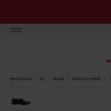
Pomoc
Wy
Strona główna
On
Obuwie
Mokasyny i półbuty