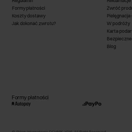
Regulamin
Reklamacje
Formy płatności
Zwróć prod
Koszty dostawy
Pielęgnacja
Jak dokonać zwrotu?
W podróży
Karta poda
Bezpieczne
Blog
Formy płatności
©
Sklep internetowy OCHNIK
2026
. All Right Reserved.