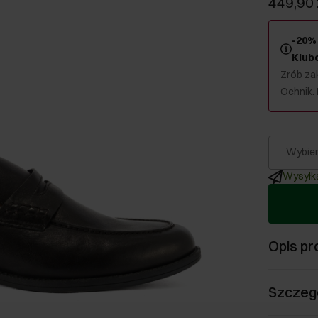
449,90 
-20% 
Klub
Zrób zak
Ochnik.
Wybier
Wysyłka
Opis pr
Szczeg