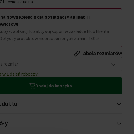
zł
-
cena aktualna
na nową kolekcję dla posiadaczy aplikacji i
owiczów!
upy w aplikacji lub aktywuj kupon w zakładce Klub Klienta
 Dotyczy produktów nieprzecenionych za min. 249zł.
Tabela rozmiarów
z rozmiar
 w 1 dzień roboczy
Dodaj do koszyka
oduktu
óły