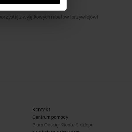
nik
 skorzystaj z wyjątkowych rabatów i przywilejów!
Kontakt
Centrum pomocy
Biuro Obsługi Klienta E-sklepu