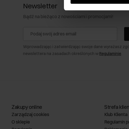
Newsletter
Bądź na bieżąco z nowościami i promocjami!
Wprowadzając i zatwierdzając swoje dane wyrażasz zg
newslettera na zasadach określonych w
Regulaminie
.
Zakupy online
Strefa klie
Zarządzaj cookies
Klub Klienta
O sklepie
Regulamin p