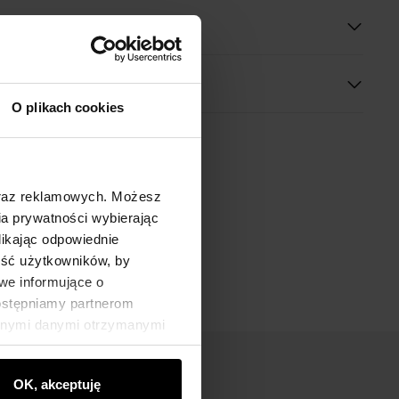
O plikach cookies
oraz reklamowych. Możesz
a prywatności wybierając
likając odpowiednie
ność użytkowników, by
we informujące o
dostępniamy partnerom
innymi danymi otrzymanymi
OK, akceptuję