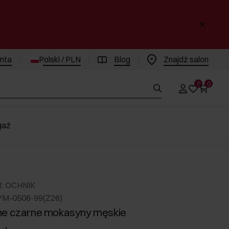
enta
Polski / PLN
Blog
Znajdż salon
0
0
gaż
t: OCHNIK
YM-0506-99(Z26)
ne czarne mokasyny męskie