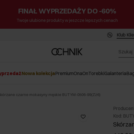
FINAŁ WYPRZEDAŻY DO -60%
Twoje ulubione produkty w jeszcze lepszych cenach
Klub Kli
przedaż
Nowa kolekcja
Premium
Ona
On
Torebki
Galanteria
Ba
Skórzane czarne mokasyny męskie BUTYM-0506-99(Z26)
Producen
Kod: BUT
Skórza