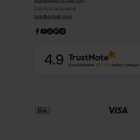
bok@sklep.ochnik.com
Salony stacjonarne
bok@ochnik.com
4.9
Na podstawie
357 178
opinii
z całego