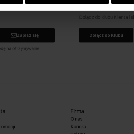
Klub Klienta Och
Dołącz do Klubu Klienta i
Zapisz się
Dołącz do Klubu
odę na otrzymywanie
nta
Firma
O nas
romocji
Kariera