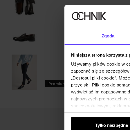
Zgoda
Niniejsza strona korzysta z
Używamy plików cookie w ce
zapoznać się ze szczegółowy
„Dostosuj pliki cookie”. Moż
Premium
NEW20
przyciski. Pliki cookie poma
wyświetlać im dopasowane do
najnowszych promocjach w e-
społecznościowym, reklamow
od Ciebie lub uzyskanymi po
Tylko niezbędne