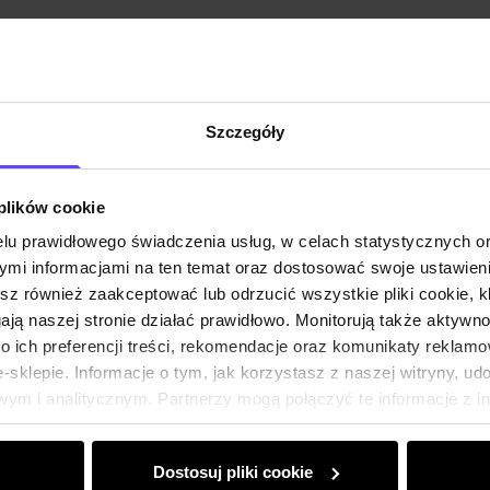
Skład
Opinie
Szczegóły
 plików cookie
lu prawidłowego świadczenia usług, w celach statystycznych 
mi informacjami na ten temat oraz dostosować swoje ustawieni
esz również zaakceptować lub odrzucić wszystkie pliki cookie, k
gają naszej stronie działać prawidłowo. Monitorują także aktyw
 ich preferencji treści, rekomendacje oraz komunikaty reklamo
sklepie. Informacje o tym, jak korzystasz z naszej witryny, u
ym i analitycznym. Partnerzy mogą połączyć te informacje z 
dczas korzystania z ich usług.
Dostosuj pliki cookie