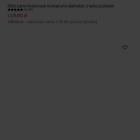
Skórzane kremowe mokasyny damskie z łańcuszkiem
4.9 (79)
119,90 zł
139,90 zł
-
najniższa cena z 30 dni przed obniżką