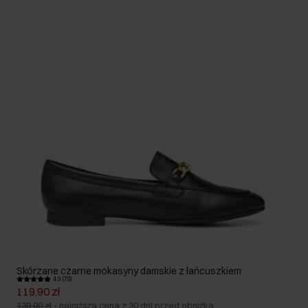
Skórzane czarne mokasyny damskie z łańcuszkiem
4.9 (79)
119,90 zł
139,90 zł
-
najniższa cena z 30 dni przed obniżką