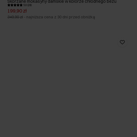
Skórzane mokasyny damskie w kolorze chłodnego beżu
5.0 (28)
199,90 zł
349,90 zł
-
najniższa cena z 30 dni przed obniżką