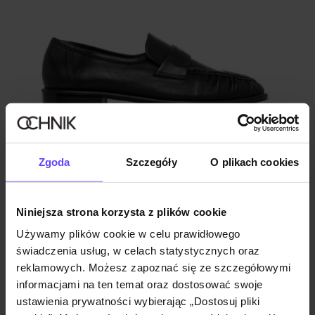
Nowość
NEW20
Czarne skórzane mokasyny damskie
Zgoda
Szczegóły
O plikach cookies
5.0 (1)
369,90 zł
Niniejsza strona korzysta z plików cookie
Używamy plików cookie w celu prawidłowego
świadczenia usług, w celach statystycznych oraz
reklamowych. Możesz zapoznać się ze szczegółowymi
informacjami na ten temat oraz dostosować swoje
ustawienia prywatności wybierając „Dostosuj pliki