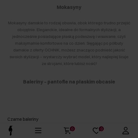
Mokasyny
Mokasyny damskie to rodzaj obuwia, obok którego trudno przejść
obojętnie. Eleganckie, idealne do formalnych stylizacji, a
jednocześnie posiadające płaską podeszwę i wsuwane, czyli
maksymalnie komfortowe na co dzień. Sięgając po półbuty
damskie z oferty
OCHNIK
, możesz znacząco podnieść jakość
swoich stylizacji – wystarczy wybrać model, który najlepiej licuje
ze strojami, które lubisz nosić!
Baleriny – pantofle na płaskim obcasie
Balerinki damskie to zdecydowanie jedna z najpopularniejszych
letnich opcji eleganckich pantofli na lato, i to już od wielu lat. Swoją
popularność zawdzięczają przede wszystkim komfortowi
noszenia. Buty baleriny, wzorowane na obuwiu do baletu,
Czarne baleriny
charakteryzują się płaską, bardzo elastyczną podeszwą oraz
Beżowe baleriny
0
0
niemal niewidocznym płaskim obcasem. Nadaje on butom
Botki czarne damskie