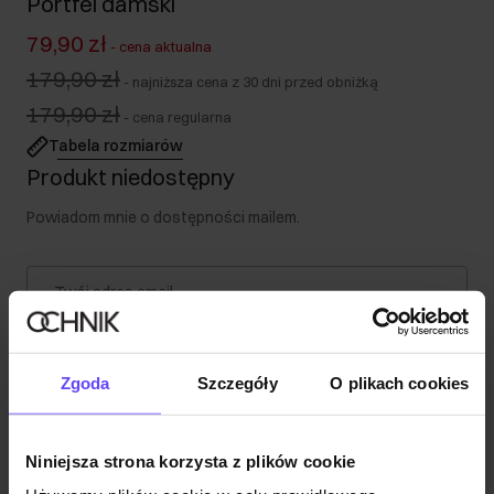
Portfel damski
79,90 zł
-
cena aktualna
179,90 zł
-
najniższa cena z 30 dni przed obniżką
179,90 zł
-
cena regularna
Tabela rozmiarów
Produkt niedostępny
Powiadom mnie o dostępności mailem.
Twój adres email
Powiadom o dostępności
Zgoda
Szczegóły
O plikach cookies
Niniejsza strona korzysta z plików cookie
Opis produktu