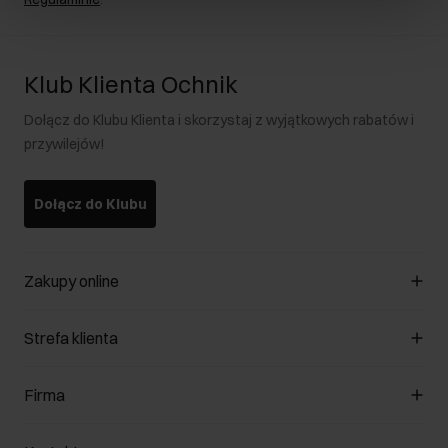
Klub Klienta Ochnik
Dołącz do Klubu Klienta i skorzystaj z wyjątkowych rabatów i
przywilejów!
Dołącz do Klubu
Zakupy online
Zarządzaj cookies
Strefa klienta
O sklepie
Regulamin
Klub Klienta
Firma
Formy płatności
Regulamin promocji
Koszty dostawy
Reklamacje
O nas