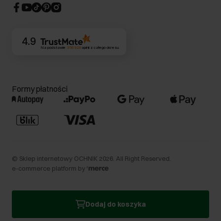
CSR
Kontakt
4.9
Na podstawie
356 929
opinii
z całego okresu
Formy płatności
©
Sklep internetowy OCHNIK
2026
. All Right Reserved.
e-commerce platform by
Dodaj do koszyka