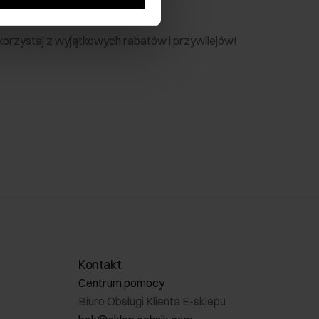
nik
 skorzystaj z wyjątkowych rabatów i przywilejów!
Kontakt
Centrum pomocy
Biuro Obsługi Klienta E-sklepu