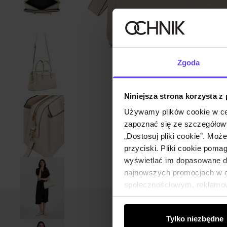
Zgoda
Niniejsza strona korzysta z
Używamy plików cookie w ce
zapoznać się ze szczegółowy
„Dostosuj pliki cookie”. Moż
przyciski. Pliki cookie poma
wyświetlać im dopasowane do
najnowszych promocjach w e-
społecznościowym, reklamow
od Ciebie lub uzyskanymi po
Tylko niezbędne