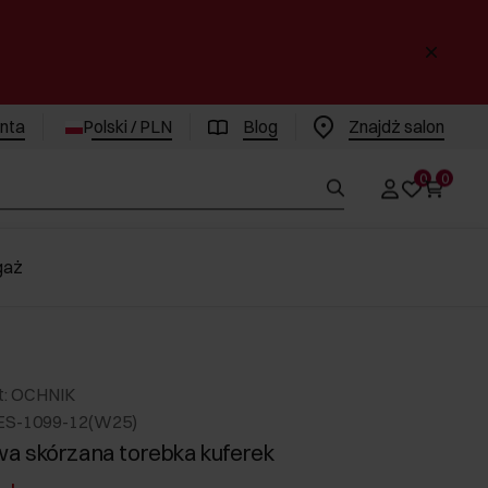
enta
Polski / PLN
Blog
Znajdż salon
0
0
gaż
t: OCHNIK
ES-1099-12(W25)
a skórzana torebka kuferek