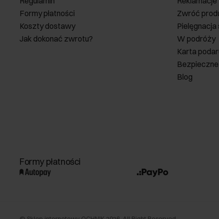
Regulamin
Reklamacje
Formy płatności
Zwróć prod
Koszty dostawy
Pielęgnacja
Jak dokonać zwrotu?
W podróży
Karta poda
Bezpieczne
Blog
Formy płatności
©
Sklep internetowy OCHNIK
2026
. All Right Reserved.