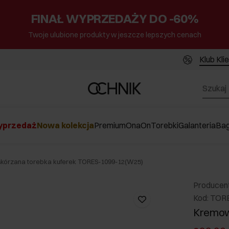
FINAŁ WYPRZEDAŻY DO -60%
Twoje ulubione produkty w jeszcze lepszych cenach
Klub Kli
przedaż
Nowa kolekcja
Premium
Ona
On
Torebki
Galanteria
Ba
kórzana torebka kuferek TORES-1099-12(W25)
Producen
Kod: TOR
Kremow