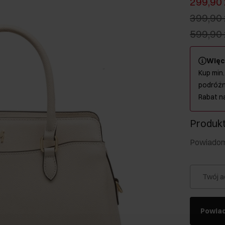
299,90 
399,90 
599,90 
Więc
Kup min.
podróżn
Rabat n
Produkt
Powiadom 
Twój a
Powia