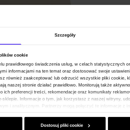
Opis pr
Szczegóły
Szczeg
 plików cookie
Skład i
lu prawidłowego świadczenia usług, w celach statystycznych 
mi informacjami na ten temat oraz dostosować swoje ustawieni
Opinie
esz również zaakceptować lub odrzucić wszystkie pliki cookie, k
gają naszej stronie działać prawidłowo. Monitorują także aktyw
 ich preferencji treści, rekomendacje oraz komunikaty reklamo
sklepie. Informacje o tym, jak korzystasz z naszej witryny, u
ym i analitycznym. Partnerzy mogą połączyć te informacje z 
dczas korzystania z ich usług.
Dostosuj pliki cookie