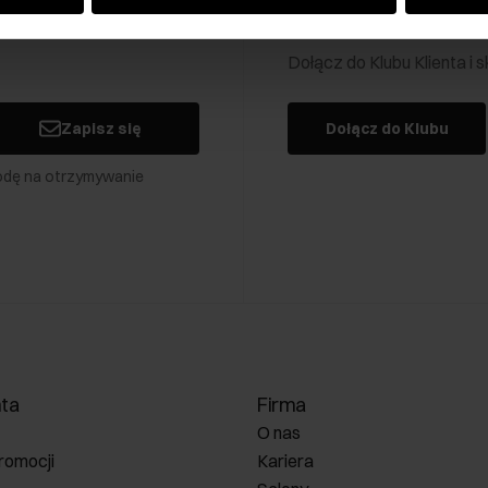
Klub Klienta Och
Dołącz do Klubu Klienta i
Zapisz się
Dołącz do Klubu
odę na otrzymywanie
nta
Firma
O nas
romocji
Kariera