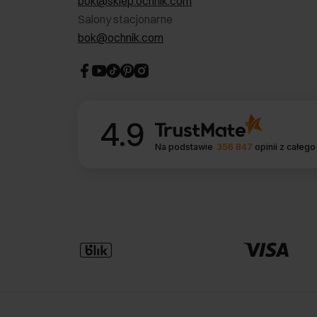
bok@sklep.ochnik.com
Salony stacjonarne
bok@ochnik.com
4.9
Na podstawie
356 847
opinii
z całego