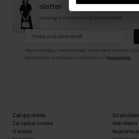
Newsletter
Bądź na bieżąco z nowościami i promocjami!
Wprowadzając i zatwierdzając swoje dane wyrażasz zg
newslettera na zasadach określonych w
Regulaminie
.
Zakupy online
Strefa klie
Zarządzaj cookies
Klub Klienta
O sklepie
Regulamin p