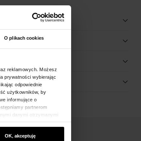
oduktu
O plikach cookies
óły
 wymiary
oraz reklamowych. Możesz
a prywatności wybierając
likając odpowiednie
ność użytkowników, by
we informujące o
dostępniamy partnerom
innymi danymi otrzymanymi
OK, akceptuję