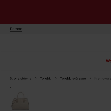
Pomoc
Wy
Strona główna
Torebki
Torebki skórzane
Kremowa s