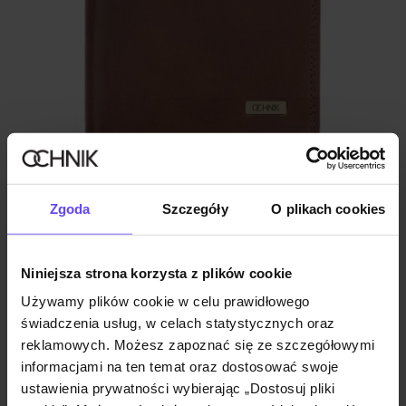
Portfel męski
Zgoda
Szczegóły
O plikach cookies
3.4 (5)
349,90 zł
Niniejsza strona korzysta z plików cookie
Używamy plików cookie w celu prawidłowego
świadczenia usług, w celach statystycznych oraz
reklamowych. Możesz zapoznać się ze szczegółowymi
informacjami na ten temat oraz dostosować swoje
ustawienia prywatności wybierając „Dostosuj pliki