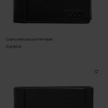
Czarny skórzany portfel męski
219,90 zł