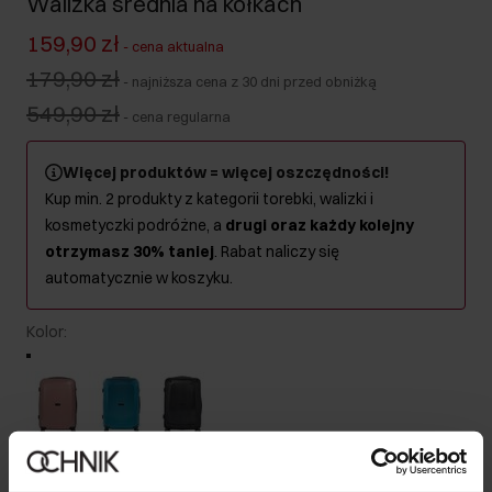
Walizka średnia na kółkach
159,90 zł
-
cena aktualna
179,90 zł
-
najniższa cena z 30 dni przed obniżką
549,90 zł
-
cena regularna
Więcej produktów = więcej oszczędności!
Kup min. 2 produkty z kategorii torebki, walizki i
kosmetyczki podróżne, a
drugi oraz każdy kolejny
otrzymasz 30% taniej
. Rabat naliczy się
automatycznie w koszyku.
Kolor
:
Produkt niedostępny