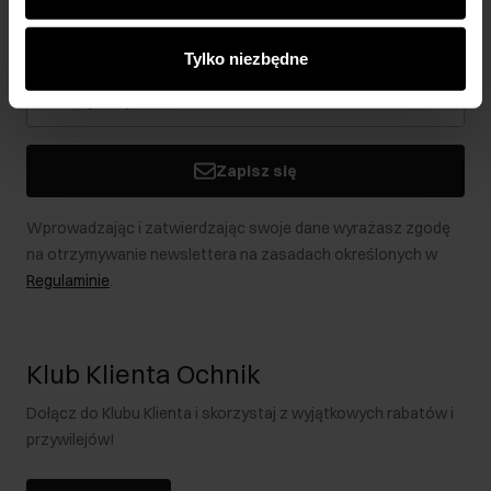
analitycznym. Partnerzy mogą połączyć te informacje z
Bądź na bieżąco z nowościami i promocjami!
innymi danymi otrzymanymi od Ciebie lub uzyskanymi
Tylko niezbędne
podczas korzystania z ich usług.
Zapisz się
Wprowadzając i zatwierdzając swoje dane wyrażasz zgodę
na otrzymywanie newslettera na zasadach określonych w
Regulaminie
.
Klub Klienta Ochnik
Dołącz do Klubu Klienta i skorzystaj z wyjątkowych rabatów i
przywilejów!