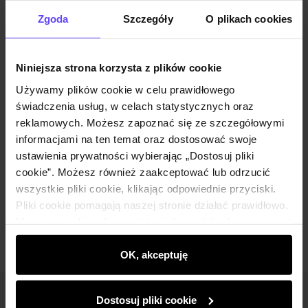
Powiadom mnie o dostępności mailem.
Zgoda
Szczegóły
O plikach cookies
Twój adres email
Niniejsza strona korzysta z plików cookie
Używamy plików cookie w celu prawidłowego
Powiadom o dostępności
świadczenia usług, w celach statystycznych oraz
reklamowych. Możesz zapoznać się ze szczegółowymi
informacjami na ten temat oraz dostosować swoje
ustawienia prywatności wybierając „Dostosuj pliki
Opis produktu
cookie”. Możesz również zaakceptować lub odrzucić
wszystkie pliki cookie, klikając odpowiednie przyciski.
Opinie
Pliki cookie pomagają naszej stronie działać prawidłowo.
Monitorują także aktywność użytkowników, by
wyświetlać im dopasowane do ich preferencji treści,
rekomendacje oraz komunikaty reklamowe informujące o
OK, akceptuję
najnowszych promocjach w e-sklepie. Informacje o tym,
jak korzystasz z naszej witryny, udostępniamy
Dostosuj pliki cookie
Newsletter
partnerom społecznościowym, reklamowym i