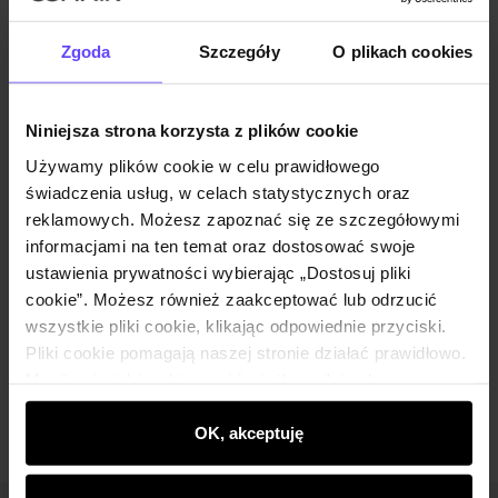
Zgoda
Szczegóły
O plikach cookies
Wysyłka do 2 dni roboczych
Niniejsza strona korzysta z plików cookie
Opis produktu
Używamy plików cookie w celu prawidłowego
świadczenia usług, w celach statystycznych oraz
reklamowych. Możesz zapoznać się ze szczegółowymi
Szczegóły
informacjami na ten temat oraz dostosować swoje
ustawienia prywatności wybierając „Dostosuj pliki
Skład i wymiary
cookie”. Możesz również zaakceptować lub odrzucić
wszystkie pliki cookie, klikając odpowiednie przyciski.
Pliki cookie pomagają naszej stronie działać prawidłowo.
Opinie
Monitorują także aktywność użytkowników, by
wyświetlać im dopasowane do ich preferencji treści,
rekomendacje oraz komunikaty reklamowe informujące o
OK, akceptuję
najnowszych promocjach w e-sklepie. Informacje o tym,
jak korzystasz z naszej witryny, udostępniamy