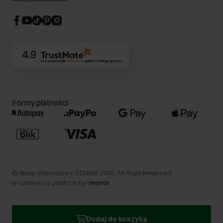
Strategia podatkowa
CSR
Kontakt
4.9
Na podstawie
356 838
opinii
z całego okresu
Formy płatności
©
Sklep internetowy OCHNIK
2026
. All Right Reserved.
e-commerce platform by
Dodaj do koszyka