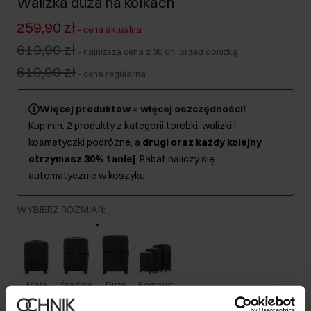
Walizka duża na kółkach
259,90 zł
-
cena aktualna
619,90 zł
-
najniższa cena z 30 dni przed obniżką
619,90 zł
-
cena regularna
Więcej produktów = więcej oszczędności!
Kup min. 2 produkty z kategorii torebki, walizki i
kosmetyczki podróżne, a
drugi oraz każdy kolejny
otrzymasz 30% taniej
. Rabat naliczy się
automatycznie w koszyku.
WYBIERZ ROZMIAR
:
Mała
Średnia
Duża
Komplet
Kolor
: