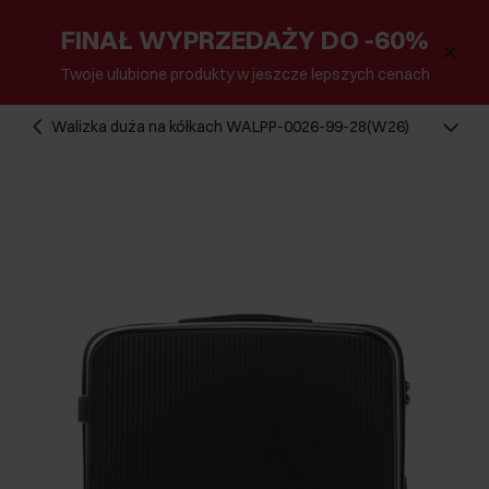
FINAŁ WYPRZEDAŻY DO -60%
Twoje ulubione produkty w jeszcze lepszych cenach
Walizka duża na kółkach WALPP-0026-99-28(W26)