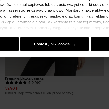
esz również zaakceptować lub odrzucić wszystkie pliki cookie, k
gają naszej stronie działać prawidłowo. Monitorują także aktyw
 ich preferencji treści, rekomendacje oraz komunikaty reklamo
sklepie. Informacje o tym, jak korzystasz z naszej witryny, u
ym i analitycznym. Partnerzy mogą połączyć te informacje z 
dczas korzystania z ich usług.
Dostosuj pliki cookie
Kremowa bluzka damska
5.0 (40)
59,90 zł
89,90 zł
-
najniższa cena z 30 dni przed obniżką