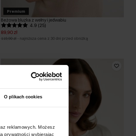
Premium
Beżowa bluzka z wełny i jedwabiu
4.9 (25)
89,90 zł
119,90 zł
-
najniższa cena z 30 dni przed obniżką
O plikach cookies
oraz reklamowych. Możesz
a prywatności wybierając