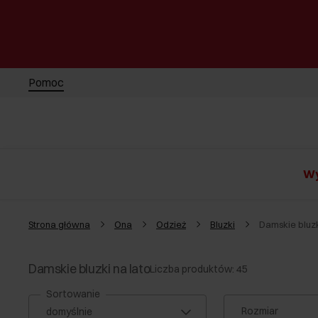
Pomoc
Wy
Strona główna
Ona
Odzież
Bluzki
Damskie bluzk
Damskie bluzki na lato
Liczba produktów: 45
Sortowanie
Rozmiar