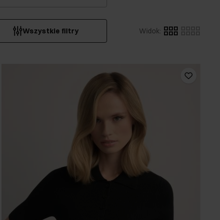
Wszystkie filtry
Widok
: