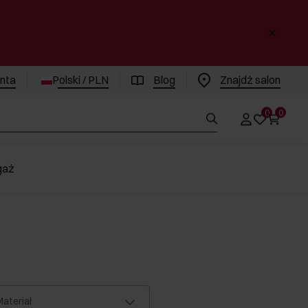
enta
Polski / PLN
Blog
Znajdż salon
0
0
gaż
ateriał