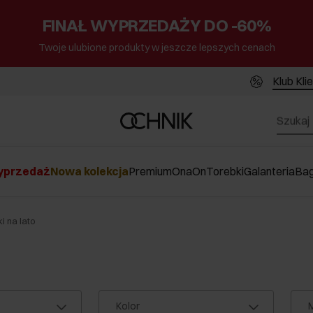
FINAŁ WYPRZEDAŻY DO -60%
Twoje ulubione produkty w jeszcze lepszych cenach
Klub Kli
przedaż
Nowa kolekcja
Premium
Ona
On
Torebki
Galanteria
Ba
i na lato
Kolor
M