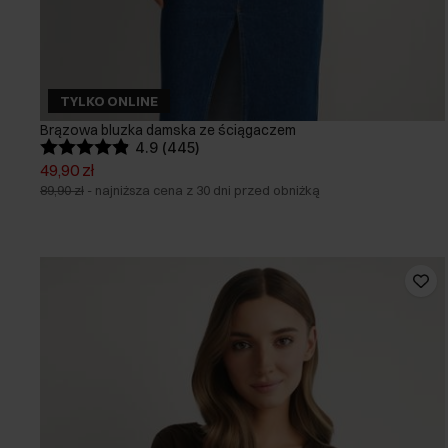
TYLKO ONLINE
Brązowa bluzka damska ze ściągaczem
4.9 (445)
49,90 zł
89,90 zł
-
najniższa cena z 30 dni przed obniżką