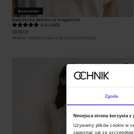
Bestseller
Biała bluzka damska ze ściągaczem
4.9 (445)
39,90 zł
49,90 zł
-
najniższa cena z 30 dni przed obniżką
Zgoda
Niniejsza strona korzysta z
Używamy plików cookie w ce
zapoznać się ze szczegółowy