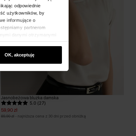
likając odpowiednie
ność użytkowników, by
we informujące o
dostępniamy partnerom
innymi danymi otrzymanymi
OK, akceptuję
Jasnobeżowa bluzka damska
5.0 (27)
59,90 zł
89,90 zł
-
najniższa cena z 30 dni przed obniżką