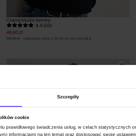
Czarna bluzka damska
4.9 (53)
49,90 zł
59,90 zł
-
najniższa cena z 30 dni przed obniżką
Szczegóły
 plików cookie
lu prawidłowego świadczenia usług, w celach statystycznych 
mi informacjami na ten temat oraz dostosować swoje ustawieni