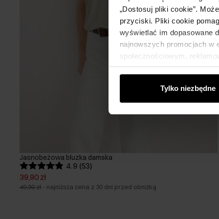
„Dostosuj pliki cookie”. Moż
przyciski. Pliki cookie poma
wyświetlać im dopasowane do
najnowszych promocjach w e-
społecznościowym, reklamow
od Ciebie lub uzyskanymi po
Tylko niezbędne
Jasnobeżowa bluzka damska
4.9 (53)
39,90 zł
49,90 zł
-
najniższa cena z 30 dni przed obniżką