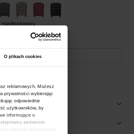
 niedostępny
mnie o dostępności mailem.
dres email
O plikach cookies
dom o dostępności
oraz reklamowych. Możesz
a prywatności wybierając
likając odpowiednie
oduktu
ność użytkowników, by
we informujące o
dostępniamy partnerom
innymi danymi otrzymanymi