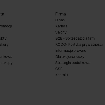
nta
Firma
O nas
romocji
Kariera
Salony
ukty
B2B - Sprzedaż dla firm
 skóry
RODO- Polityka prywatności
Informacje prawne
runkowa
Dla akcjonariuszy
 zakupy
Strategia podatkowa
CSR
Kontakt