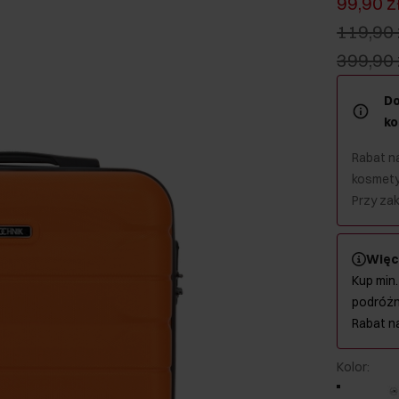
99,90 z
119,90 
399,90 
Do
ko
Rabat na
kosmety
Przy zak
Więc
Kup min.
podróżn
Rabat n
Kolor
: