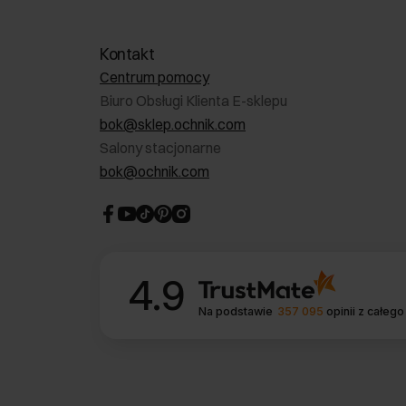
Kontakt
Centrum pomocy
Biuro Obsługi Klienta E-sklepu
bok@sklep.ochnik.com
Salony stacjonarne
bok@ochnik.com
4.9
Na podstawie
357 095
opinii
z całego