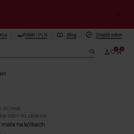
enta
Polski / PLN
Blog
Znajdż salon
0
0
gaż
t: OCHNIK
AB-0067-30-19(W24)
 mała na kółkach