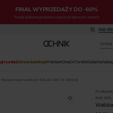
FINAŁ WYPRZEDAŻY DO -60%
Twoje ulubione produkty w jeszcze lepszych cenach
Klub Kli
przedaż
Nowa kolekcja
Premium
Ona
On
Torebki
Galanteria
Ba
Walizka mała na kółkach WALAB-0067-30-19(W24)
Producen
Kod: WAL
Walizka