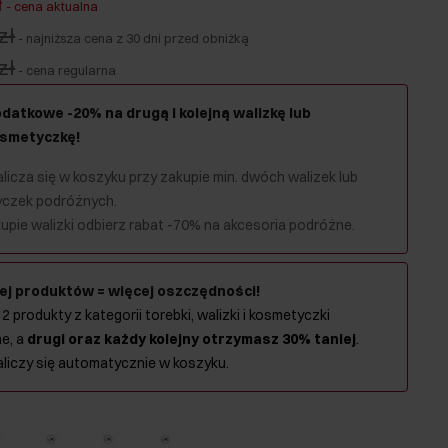
ł
-
cena aktualna
zł
-
najniższa cena z 30 dni przed obniżką
zł
-
cena regularna
datkowe -20% na drugą i kolejną walizkę lub
smetyczkę!
licza się w koszyku przy zakupie min. dwóch walizek lub
czek podróżnych.
upie walizki odbierz rabat -70% na akcesoria podróżne.
ej produktów = więcej oszczędności!
 2 produkty z kategorii torebki, walizki i kosmetyczki
e, a
drugi oraz każdy kolejny otrzymasz 30% taniej
.
aliczy się automatycznie w koszyku.