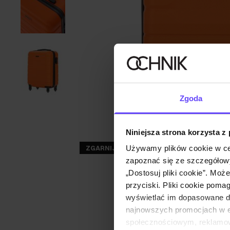
Zgoda
Niniejsza strona korzysta z
ZGARNIJ -30%
Używamy plików cookie w ce
zapoznać się ze szczegółowy
„Dostosuj pliki cookie”. Moż
przyciski. Pliki cookie poma
wyświetlać im dopasowane do
najnowszych promocjach w e-
społecznościowym, reklamow