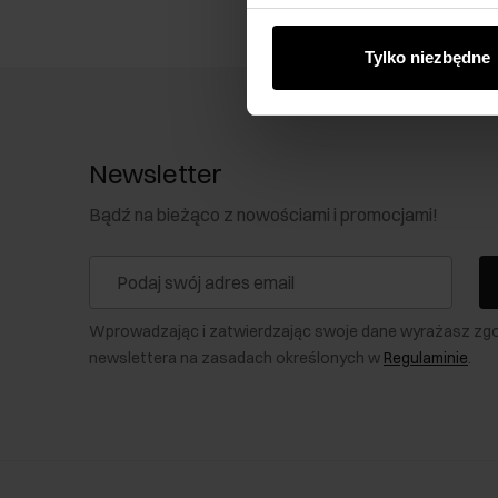
od Ciebie lub uzyskanymi po
Tylko niezbędne
Newsletter
Bądź na bieżąco z nowościami i promocjami!
Wprowadzając i zatwierdzając swoje dane wyrażasz zg
newslettera na zasadach określonych w
Regulaminie
.