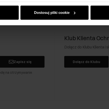
dczas korzystania z ich usług.
Dostosuj pliki cookie
Klub Klienta Och
Dołącz do Klubu Klienta i
Zapisz się
Dołącz do Klubu
odę na otrzymywanie