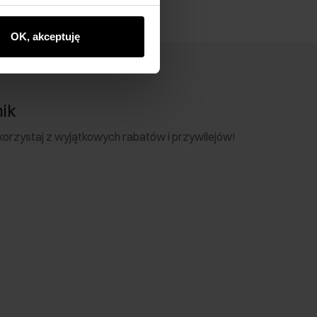
OK, akceptuję
nik
 skorzystaj z wyjątkowych rabatów i przywilejów!