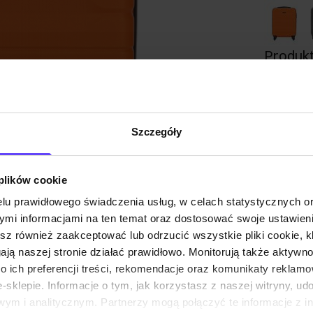
Produkt
Powiadom 
Twój a
Szczegóły
Powia
 plików cookie
lu prawidłowego świadczenia usług, w celach statystycznych 
mi informacjami na ten temat oraz dostosować swoje ustawieni
esz również zaakceptować lub odrzucić wszystkie pliki cookie, k
Opis pr
gają naszej stronie działać prawidłowo. Monitorują także aktyw
 ich preferencji treści, rekomendacje oraz komunikaty reklamo
Opinie
sklepie. Informacje o tym, jak korzystasz z naszej witryny, u
ym i analitycznym. Partnerzy mogą połączyć te informacje z 