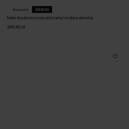
Nowość
NEW20
Mała dwukomorowa skórzana torebka damska
399,90 zł