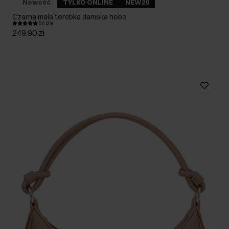
Nowość
TYLKO ONLINE
NEW20
Czarna mała torebka damska hobo
5.0 (29)
249,90 zł