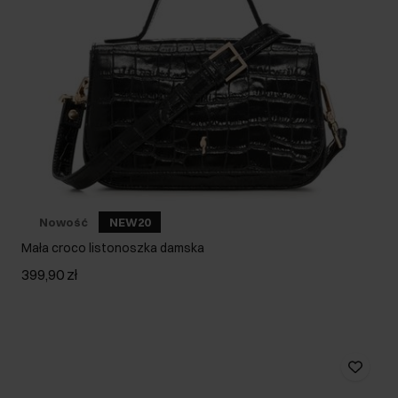
Nowość
NEW20
Mała croco listonoszka damska
399,90 zł