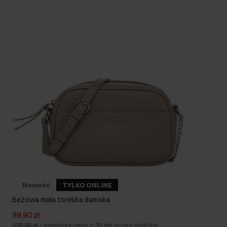
Nowość
TYLKO ONLINE
Beżowa mała torebka damska
99,90 zł
179,90 zł
-
najniższa cena z 30 dni przed obniżką