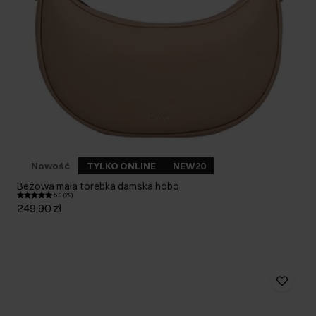
Nowość
TYLKO ONLINE
NEW20
Beżowa mała torebka damska hobo
5.0 (29)
249,90 zł