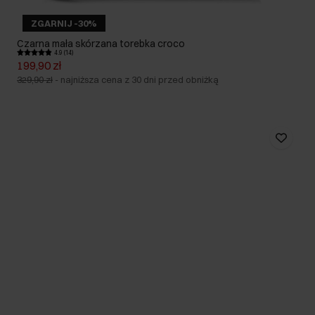
ZGARNIJ -30%
Czarna mała skórzana torebka croco
4.9 (14)
199,90 zł
329,90 zł
-
najniższa cena z 30 dni przed obniżką