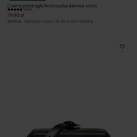
Czarna półokrągła listonoszka damska croco
5.0 (24)
79,90 zł
99,90 zł
-
najniższa cena z 30 dni przed obniżką