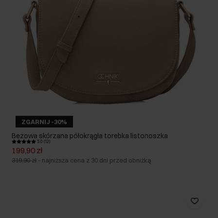
ZGARNIJ -30%
Beżowa skórzana półokrągła torebka listonoszka
5.0 (12)
199,90 zł
319,90 zł
-
najniższa cena z 30 dni przed obniżką