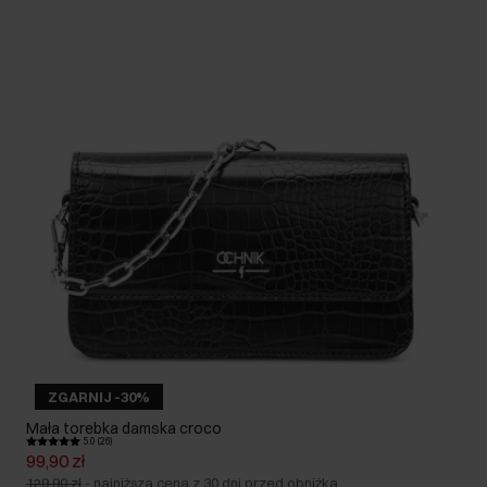
ZGARNIJ -30%
Mała torebka damska croco
5.0 (26)
99,90 zł
129,90 zł
-
najniższa cena z 30 dni przed obniżką