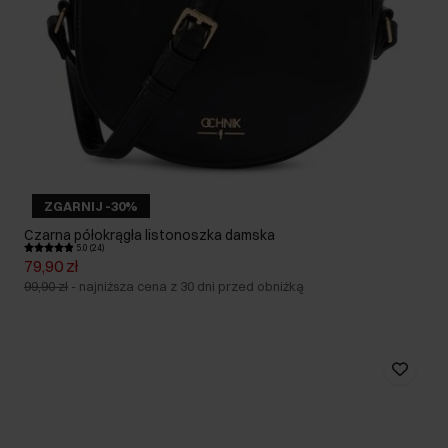
ZGARNIJ -30%
Czarna półokrągła listonoszka damska
5.0 (24)
79,90 zł
99,90 zł
-
najniższa cena z 30 dni przed obniżką