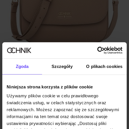
ZGARNIJ -30%
Różowa torebka listonoszka damska
Zgoda
Szczegóły
O plikach cookies
5.0 (1)
249,90 zł
289,90 zł
-
najniższa cena z 30 dni przed obniżką
Niniejsza strona korzysta z plików cookie
Używamy plików cookie w celu prawidłowego
świadczenia usług, w celach statystycznych oraz
reklamowych. Możesz zapoznać się ze szczegółowymi
informacjami na ten temat oraz dostosować swoje
ustawienia prywatności wybierając „Dostosuj pliki