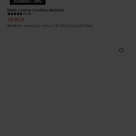
ZGARNIJ -30%
Mała czarna torebka damska
5.0 (10)
79,90 zł
99,90 zł
-
najniższa cena z 30 dni przed obniżką