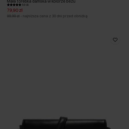
Mała torebka damska w kolorze beżu
5.0 (4)
79,90 zł
99,90 zł
-
najniższa cena z 30 dni przed obniżką