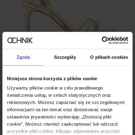
Zgoda
Szczegóły
O plikach cookies
Złote sandały damskie na szpilce
4.4 (9)
229,90 zł
349,90 zł
-
najniższa cena z 30 dni przed obniżką
Niniejsza strona korzysta z plików cookie
Używamy plików cookie w celu prawidłowego
świadczenia usług, w celach statystycznych oraz
reklamowych. Możesz zapoznać się ze szczegółowymi
informacjami na ten temat oraz dostosować swoje
ustawienia prywatności wybierając „Dostosuj pliki
cookie”. Możesz również zaakceptować lub odrzucić
wszystkie pliki cookie, klikając odpowiednie przyciski.