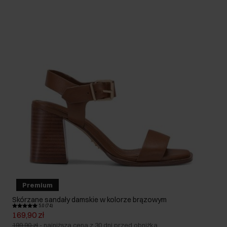
Premium
Skórzane sandały damskie w kolorze brązowym
5.0 (74)
169,90 zł
199,90 zł
-
najniższa cena z 30 dni przed obniżką