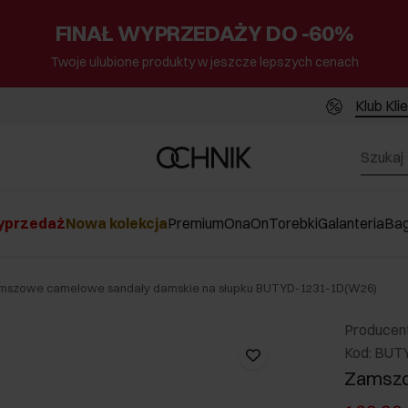
FINAŁ WYPRZEDAŻY DO -60%
Twoje ulubione produkty w jeszcze lepszych cenach
Klub Kli
przedaż
Nowa kolekcja
Premium
Ona
On
Torebki
Galanteria
Ba
mszowe camelowe sandały damskie na słupku BUTYD-1231-1D(W26)
Producen
Kod: BUT
Zamszo