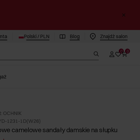
enta
Polski / PLN
Blog
Znajdż salon
0
0
gaż
t: OCHNIK
YD-1231-1D(W26)
we camelowe sandały damskie na słupku