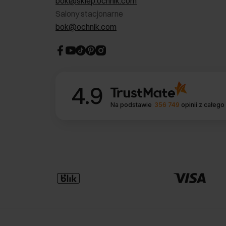
bok@sklep.ochnik.com
Salony stacjonarne
bok@ochnik.com
4.9
Na podstawie
356 749
opinii
z całego