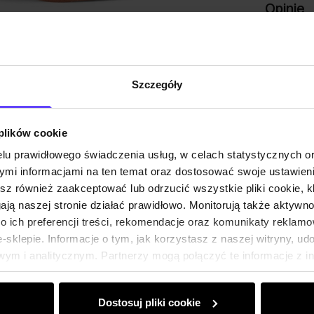
Opinie
Szczegóły
 plików cookie
lu prawidłowego świadczenia usług, w celach statystycznych 
mi informacjami na ten temat oraz dostosować swoje ustawieni
esz również zaakceptować lub odrzucić wszystkie pliki cookie, k
gają naszej stronie działać prawidłowo. Monitorują także aktyw
 ich preferencji treści, rekomendacje oraz komunikaty reklamo
sklepie. Informacje o tym, jak korzystasz z naszej witryny, u
ym i analitycznym. Partnerzy mogą połączyć te informacje z 
dczas korzystania z ich usług.
Dostosuj pliki cookie