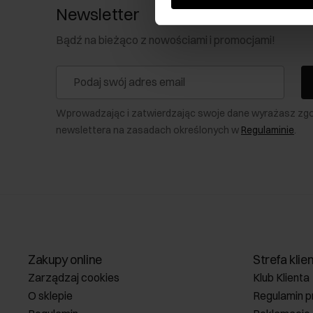
Newsletter
Bądź na bieżąco z nowościami i promocjami!
Wprowadzając i zatwierdzając swoje dane wyrażasz zg
newslettera na zasadach określonych w
Regulaminie
.
Zakupy online
Strefa klie
Zarządzaj cookies
Klub Klienta
O sklepie
Regulamin p