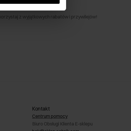
nik
 skorzystaj z wyjątkowych rabatów i przywilejów!
Kontakt
Centrum pomocy
Biuro Obsługi Klienta E-sklepu