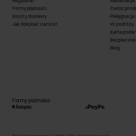
Regulamin
Reklamacje
Formy płatności
Zwróć prod
Koszty dostawy
Pielęgnacja
Jak dokonać zwrotu?
W podróży
Karta poda
Bezpieczne
Blog
Formy płatności
©
Sklep internetowy OCHNIK
2026
. All Right Reserved.