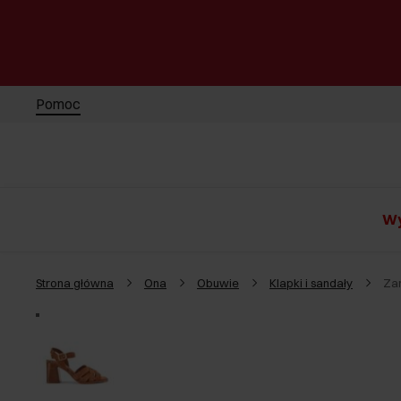
Pomoc
Wy
Strona główna
Ona
Obuwie
Klapki i sandały
Za