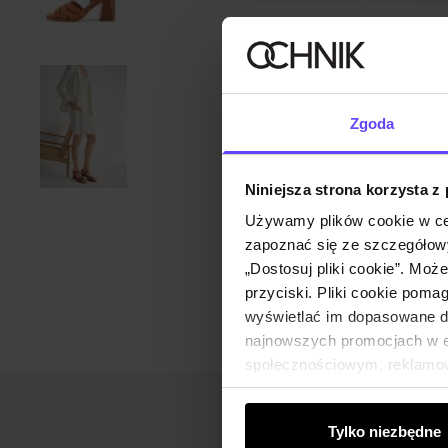
Zgoda
Niniejsza strona korzysta z
Używamy plików cookie w ce
zapoznać się ze szczegółowy
„Dostosuj pliki cookie”. Moż
przyciski. Pliki cookie poma
wyświetlać im dopasowane do
najnowszych promocjach w e-
społecznościowym, reklamow
od Ciebie lub uzyskanymi po
Tylko niezbędne