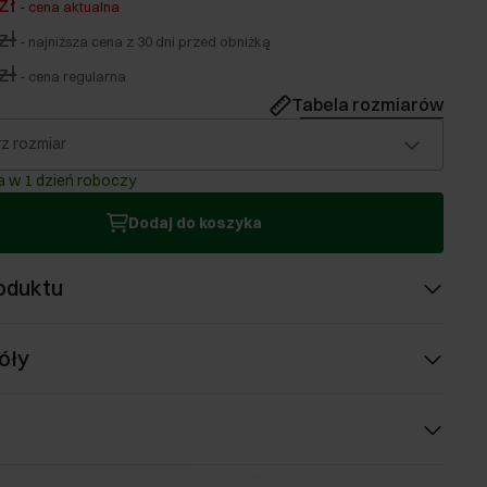
zł
-
cena aktualna
zł
-
najniższa cena z 30 dni przed obniżką
zł
-
cena regularna
Tabela rozmiarów
z rozmiar
 w 1 dzień roboczy
Dodaj do koszyka
oduktu
óły