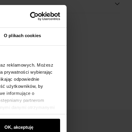
O plikach cookies
oraz reklamowych. Możesz
a prywatności wybierając
likając odpowiednie
ność użytkowników, by
we informujące o
dostępniamy partnerom
innymi danymi otrzymanymi
OK, akceptuję