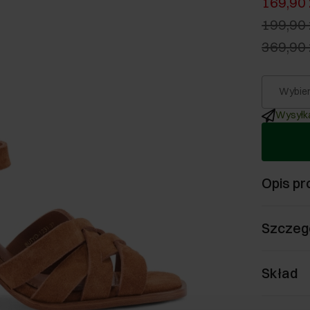
169,90 
199,90 
369,90 
Wybier
Wysyłka
Opis pr
Szczeg
Skład