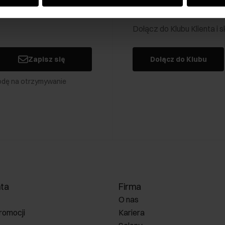
Klub Klienta Och
Dołącz do Klubu Klienta i
Zapisz się
Dołącz do Klubu
odę na otrzymywanie
nta
Firma
O nas
romocji
Kariera