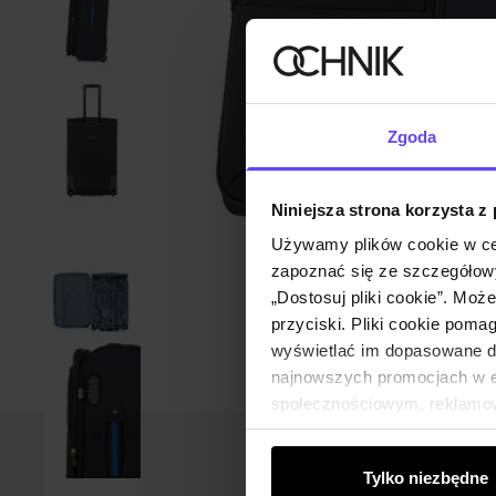
Zgoda
Niniejsza strona korzysta z
Używamy plików cookie w ce
zapoznać się ze szczegółowy
„Dostosuj pliki cookie”. Moż
przyciski. Pliki cookie poma
wyświetlać im dopasowane do
najnowszych promocjach w e-
społecznościowym, reklamow
od Ciebie lub uzyskanymi po
Tylko niezbędne