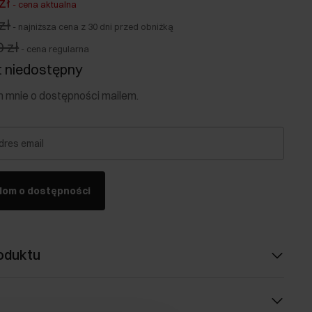
zł
-
cena aktualna
zł
-
najniższa cena z 30 dni przed obniżką
 zł
-
cena regularna
 niedostępny
mnie o dostępności mailem.
dres email
dom o dostępności
oduktu