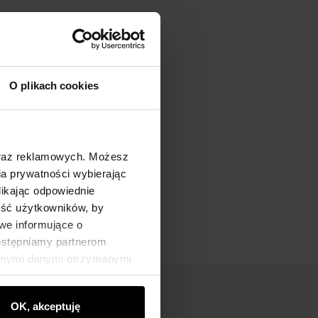
O plikach cookies
oraz reklamowych. Możesz
a prywatności wybierając
likając odpowiednie
ność użytkowników, by
we informujące o
dostępniamy partnerom
innymi danymi otrzymanymi
OK, akceptuję