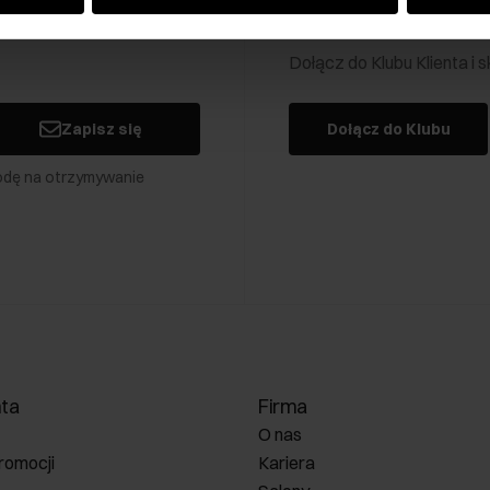
Klub Klienta Och
Dołącz do Klubu Klienta i
Zapisz się
Dołącz do Klubu
odę na otrzymywanie
nta
Firma
O nas
romocji
Kariera