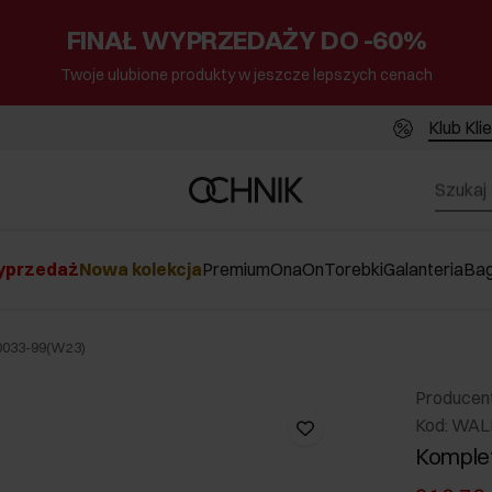
FINAŁ WYPRZEDAŻY DO -60%
Twoje ulubione produkty w jeszcze lepszych cenach
Klub Kli
przedaż
Nowa kolekcja
Premium
Ona
On
Torebki
Galanteria
Ba
-0033-99(W23)
Producen
Kod: WAL
Komplet