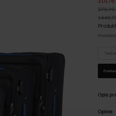
310,76 
379,70 
1449,70
Produkt
Powiadom 
Twój a
Powia
Opis pr
Opinie