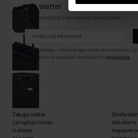
Newsletter
Bądź na bieżąco z nowościami i promocjami!
Wprowadzając i zatwierdzając swoje dane wyrażasz zg
newslettera na zasadach określonych w
Regulaminie
.
Zakupy online
Strefa klie
Zarządzaj cookies
Klub Klienta
O sklepie
Regulamin p