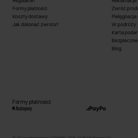
Regulamin
Reklamacje
Formy płatności
Zwróć prod
Koszty dostawy
Pielęgnacja
Jak dokonać zwrotu?
W podróży
Karta poda
Bezpieczne
Blog
Formy płatności
©
Sklep internetowy OCHNIK
2026
. All Right Reserved.