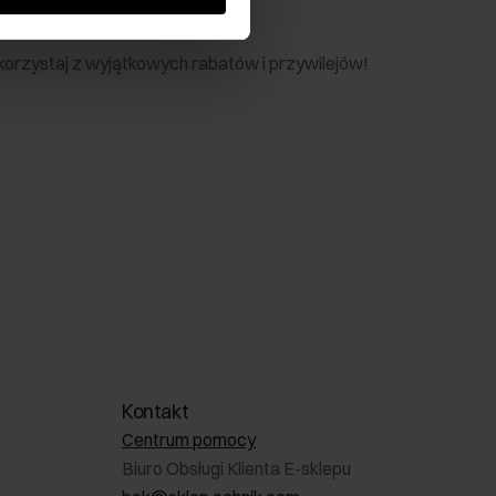
nik
 skorzystaj z wyjątkowych rabatów i przywilejów!
Kontakt
Centrum pomocy
Biuro Obsługi Klienta E-sklepu