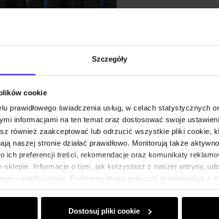
Szczegóły
 plików cookie
lu prawidłowego świadczenia usług, w celach statystycznych 
mi informacjami na ten temat oraz dostosować swoje ustawieni
esz również zaakceptować lub odrzucić wszystkie pliki cookie, k
gają naszej stronie działać prawidłowo. Monitorują także aktyw
 ich preferencji treści, rekomendacje oraz komunikaty reklamo
sklepie. Informacje o tym, jak korzystasz z naszej witryny, u
ym i analitycznym. Partnerzy mogą połączyć te informacje z 
dczas korzystania z ich usług.
Dostosuj pliki cookie