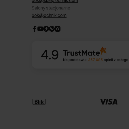
bok@sklep.ochnik.com
Salony stacjonarne
bok@ochnik.com
4.9
Na podstawie
357 085
opinii
z całego