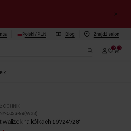
enta
Polski / PLN
Blog
Znajdż salon
0
0
gaż
t: OCHNIK
NY-0033-99(W23)
 walizek na kółkach 19'/24'/28'