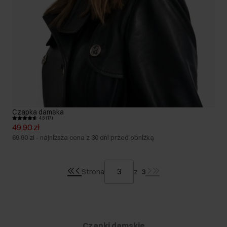
Czapka damska
4.6 (17)
49,90 zł
69,90 zł
-
najniższa cena z 30 dni przed obniżką
Strona
z
3
Czapki damskie