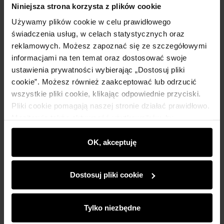
Niniejsza strona korzysta z plików cookie
Używamy plików cookie w celu prawidłowego
świadczenia usług, w celach statystycznych oraz
reklamowych. Możesz zapoznać się ze szczegółowymi
informacjami na ten temat oraz dostosować swoje
ustawienia prywatności wybierając „Dostosuj pliki
cookie”. Możesz również zaakceptować lub odrzucić
wszystkie pliki cookie, klikając odpowiednie przyciski.
Pliki cookie pomagają naszej stronie działać prawidłowo.
Monitorują także aktywność użytkowników, by
wyświetlać im dopasowane do ich preferencji treści,
rekomendacje oraz komunikaty reklamowe informujące o
OK, akceptuję
najnowszych promocjach w e-sklepie. Informacje o tym,
jak korzystasz z naszej witryny, udostępniamy
Dostosuj pliki cookie
partnerom społecznościowym, reklamowym i
analitycznym. Partnerzy mogą połączyć te informacje z
innymi danymi otrzymanymi od Ciebie lub uzyskanymi
Tylko niezbędne
Beżowa czapka damska ze srebrną nicią
podczas korzystania z ich usług.
5.0 (4)