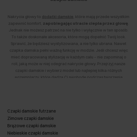
Nakrycia głowy to
dodatki damskie
, które mają przede wszystkim
zapewnić komfort,
zapobiegając utracie ciepła przez głowę
.
Jednak nie możesz patrzeć na nie tylko i wyłącznie w ten sposób.
To także doskonałe akcesoria, które mogą dopełnić Twój look.
Sprawić, że będziesz wystylizowana, a nie tylko ubrana. Nawet
czapka damska pełni ważną funkcję w modzie. Jeśli chcesz więc
mieć dopracowaną stylizację w każdym calu – nie zapominaj o
roli, jaką może w niej odegrać nakrycie głowy. Przejrzyj nasze
czapki damskie i wybierz model lub najlepiej kilka różnych
egzemplarzy, które dadzą Ci swobodę podczas tworzenia
outfitów.
Czapki damskie – jak wybrać?
Czapki damskie futrzane
Nakrycia głowy różnią się między sobą przede wszystkim
stylem
,
Zimowe czapki damskie
który często determinuje
materiał
, z jakiego są wykonane. U nas
Brązowe czapki damskie
znajdziesz luksusowe czapki damskie. To przede wszystkim te
Niebieskie czapki damskie