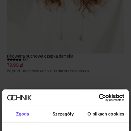
Pikowana puchowa czapka damska
4.9 (7)
79,90 zł
99,90 zł
-
najniższa cena z 30 dni przed obniżką
Zgoda
Szczegóły
O plikach cookies