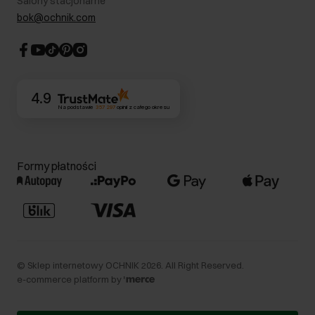
Salony stacjonarne
Blog
Dla akcjonariuszy
bok@ochnik.com
Strategia podatkowa
CSR
Kontakt
4.9
Na podstawie
357 297
opinii
z całego okresu
Formy płatności
©
Sklep internetowy OCHNIK
2026
. All Right Reserved.
e-commerce platform by