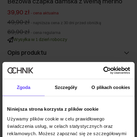
Beżowa czapka damska z wełną merino
39,90 zł
-
cena aktualna
49,90 zł
-
najniższa cena z 30 dni przed obniżką
69,90 zł
-
cena regularna
Wysyłka w 1 dzień roboczy
Opis produktu
Szczegóły
Zgoda
Szczegóły
O plikach cookies
Skład i wymiary
Niniejsza strona korzysta z plików cookie
Opinie
Używamy plików cookie w celu prawidłowego
świadczenia usług, w celach statystycznych oraz
reklamowych. Możesz zapoznać się ze szczegółowymi