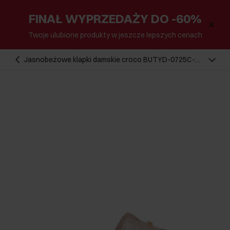
FINAŁ WYPRZEDAŻY DO -60%
Twoje ulubione produkty w jeszcze lepszych cenach
Jasnobeżowe klapki damskie croco BUTYD-0725C-
80(W25)