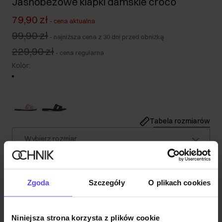
Jasnobeżowe klapki damskie croco
79,90 zł
-
cena aktualna
99,90 zł
-
najniższa cena z 30 dni przed obniżką
229,90 zł
-
cena regularna
Kolor
:
Tabela rozmiarów
Wybierz rozmiar
Opis produktu
Zgoda
Szczegóły
O plikach cookies
Szczegóły
Niniejsza strona korzysta z plików cookie