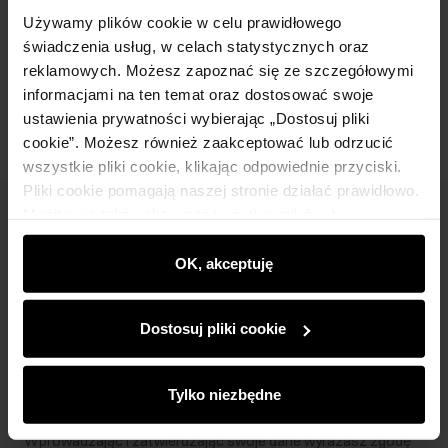
Skład
Używamy plików cookie w celu prawidłowego
świadczenia usług, w celach statystycznych oraz
reklamowych. Możesz zapoznać się ze szczegółowymi
Opinie
informacjami na ten temat oraz dostosować swoje
ustawienia prywatności wybierając „Dostosuj pliki
cookie”. Możesz również zaakceptować lub odrzucić
wszystkie pliki cookie, klikając odpowiednie przyciski.
Pliki cookie pomagają naszej stronie działać prawidłowo.
Monitorują także aktywność użytkowników, by
Newsletter
wyświetlać im dopasowane do ich preferencji treści,
rekomendacje oraz komunikaty reklamowe informujące o
OK, akceptuję
Bądź na bieżąco z nowościami i promocjami!
najnowszych promocjach w e-sklepie. Informacje o tym,
jak korzystasz z naszej witryny, udostępniamy
Dostosuj pliki cookie
partnerom społecznościowym, reklamowym i
analitycznym. Partnerzy mogą połączyć te informacje z
innymi danymi otrzymanymi od Ciebie lub uzyskanymi
Zapisz się
Tylko niezbędne
podczas korzystania z ich usług.
Wprowadzając i zatwierdzając swoje dane wyrażasz zgodę