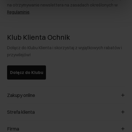
na otrzymywanie newslettera na zasadach określonych w
Regulaminie
.
Klub Klienta Ochnik
Dołącz do Klubu Klienta i skorzystaj z wyjątkowych rabatów i
przywilejów!
Dołącz do Klubu
Zakupy online
Zarządzaj cookies
Strefa klienta
O sklepie
Regulamin
Klub Klienta
Firma
Formy płatności